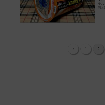
ラス
想と
前
1
2
へ