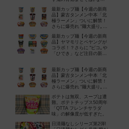
注目の新作まとめ！
最新カップ麺【今週の新商
品】蒙古タンメン中本「北
極ラーメン」ついに解禁！
さらに爆売れ “麺大盛り„ シ
リーズの新味など注目の新
最新カップ麺【今週の新商
作まとめ！
品】ヤマモリとペヤングが
コラボ！？さらに “ピコ„ や
「ひでき」など注目の新作
まとめ！
最新カップ麺【今週の新商
品】蒙古タンメン中本「北
極ラーメン」ついに解禁！
さらに爆売れ “麺大盛り„ シ
リーズの新味など注目の新
ポテトは無双、スープは遭
作まとめ！
難。ポテトチップス50周年
「QTTA フレンチサラダ
味」の解像度が低すぎた。
日清麺なしシリーズ第2弾!