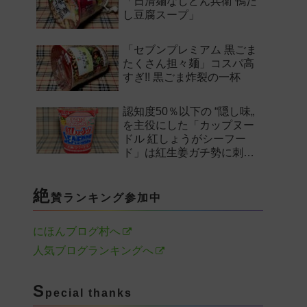
「日清麺なしどん兵衛 鴨だ
し豆腐スープ」
「セブンプレミアム 黒ごま
たくさん担々麺」コスパ高
すぎ!! 黒ごま炸裂の一杯
認知度50％以下の “隠し味„
を主役にした「カップヌー
ドル 紅しょうがシーフー
ド」は紅生姜ガチ勢に刺さ
るのか——。
絶
賛ランキング参加中
にほんブログ村へ
人気ブログランキングへ
S
pecial thanks