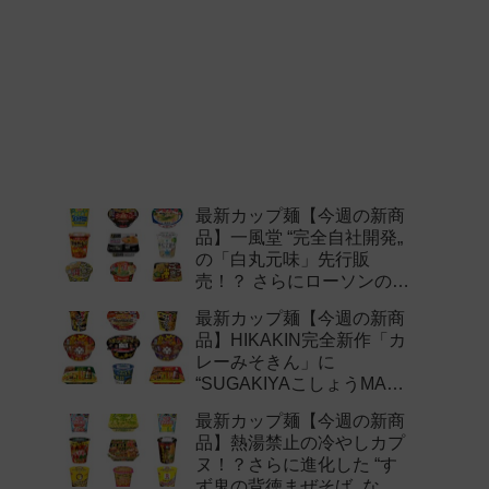
最新カップ麺【今週の新商
品】一風堂 “完全自社開発„
の「白丸元味」先行販
売！？ さらにローソンの激
辛チャレンジなどど注目の
最新カップ麺【今週の新商
新作まとめ！
品】HIKAKIN完全新作「カ
レーみそきん」に
“SUGAKIYAこしょうMAX„
など注目の新作まとめ！
最新カップ麺【今週の新商
品】熱湯禁止の冷やしカプ
ヌ！？さらに進化した “す
ず鬼の背徳まぜそば„ など