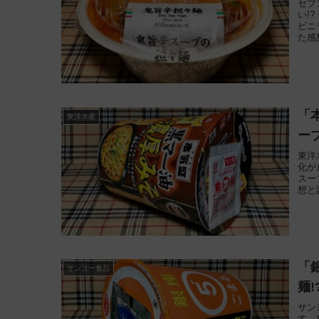
セブ
い!
ビニ
た感
「
東洋水産
ー
東洋
化が
スー
想と
「
サンヨー食品
麺!
サン
す。