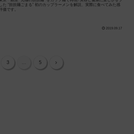
した “担担麺ごまる” 初のカップラーメンを解説、実際に食べてみた感
評価です。
2019.09.17
次
3
…
5
へ