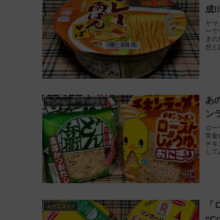
成!
ヤマ
ーで
ぎの
想と
あ
他社商品比較・激辛対決等
ン
ロー
実食
チキ
して
「
エースコック
“