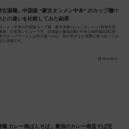
蒙古湯麺」中国版 “蒙古タンメン中本” のカップ麺!?
本との違いを比較してみた結果
タンメン中本の中国版カップ麺「蒙古湯麺 (もうこタンメン) 鮮辣辛旨
風味」の実食レビューです。日本版と徹底比較! 中本の海外進出第1弾
本のカップラーメンは何が違うのか、味や辛さなど実際に食べ比べてみ
想と評価です。
2019.09.21
凄麺 カレー南ばんそば」最強のカレー南蛮そば完