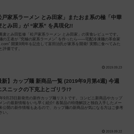
松戸家系ラーメン とみ田家」またおま系の極「中華
とみ田」が “家系” を具現化!!
蕎麦とみ田監修「松戸家系ラーメン とみ田家」の実食レビューです。
麺の王者が “究極の家系ラーメン” を作ったら——宅配冷凍麺の革命家
麺.com” 開業9周年を記念して富田治氏が家系を開発! 実際に食べてみた
と評価です。
2019.09.23
新】カップ麺 新商品一覧 (2019年9月第4週) 今週
エスニックの下克上とゴリラ!?
19年9月23日新発売の新作カップ麺リストです。コンビニ新商品やカップ
メンの最新情報をいち早く紹介! 各製品の特徴解説と独自入手したメー
未公開の新作情報もあるので、カップ麺の新商品が気になる方はご参考
さい。
2019.09.22