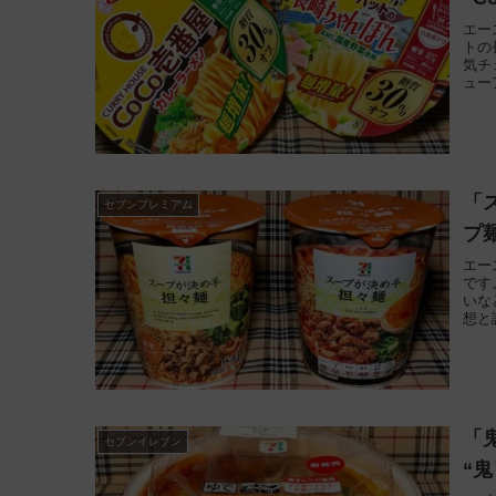
エー
トの
気チ
ュー
「
セブンプレミアム
プ麺
エー
です
いな
想と
「
セブンイレブン
“