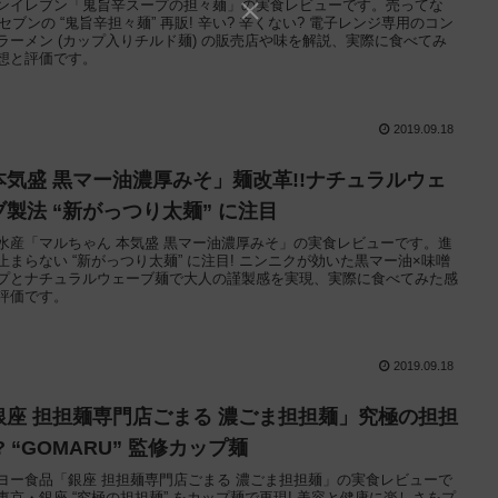
ンイレブン「鬼旨辛スープの担々麺」の実食レビューです。売ってな
? セブンの “鬼旨辛担々麺” 再販! 辛い? 辛くない? 電子レンジ専用のコン
ラーメン (カップ入りチルド麺) の販売店や味を解説、実際に食べてみ
想と評価です。
2019.09.18
本気盛 黒マー油濃厚みそ」麺改革!!ナチュラルウェ
ブ製法 “新がっつり太麺” に注目
水産「マルちゃん 本気盛 黒マー油濃厚みそ」の実食レビューです。進
止まらない “新がっつり太麺” に注目! ニンニクが効いた黒マー油×味噌
プとナチュラルウェーブ麺で大人の謹製感を実現、実際に食べてみた感
評価です。
2019.09.18
銀座 担担麺専門店ごまる 濃ごま担担麺」究極の担担
? “GOMARU” 監修カップ麺
ヨー食品「銀座 担担麺専門店ごまる 濃ごま担担麺」の実食レビューで
東京・銀座 “究極の担担麺” をカップ麺で再現! 美容と健康に楽しさをプ