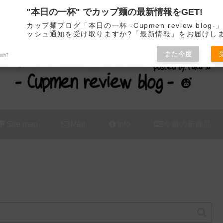
"本日の一杯" でカップ麺の最新情報をGET!
カップ麺の新商品をレビュー / アレンジするブログ
カップ麺ブログ「本日の一杯 -Cupmen review blog
ッシュ通知を受け取りますか?「最新情報」をお届けし
また今度
ush7
Site map
Mail
Info
今週の新商品