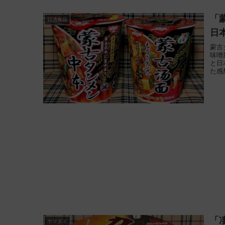
「
日清食品
日
蒙古
味噌
と日
た感
「
ヤマダイ