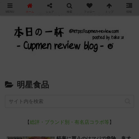
"
MENU
ホーム
シェア
検索
フォロー
トップ
情報
カップ麺の新商品をレビュー / アレンジするブログ
明星食品
【
総評・ブランド別・有名店コラボ等
】
軽率に買うのはマジで危険。鬼才