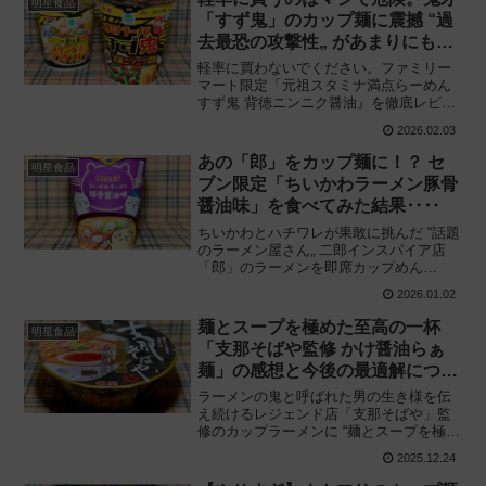
明星食品
「すず鬼」のカップ麺に震撼 “過
去最恐の攻撃性„ があまりにも無
慈悲‥‥！
軽率に買わないでください。ファミリー
マート限定「元祖スタミナ満点らーめん
すず鬼 背徳ニンニク醤油』を徹底レビュ
ー！ アリラン×二郎×竹岡式が融合した無
2026.02.03
慈悲な中毒性と限界突破の “ニンニク感”
に震撼。同時発売品「スタミナ満点ワン
あの「郎」をカップ麺に！？ セ
明星食品
タンスープ」の感想も同時公開！
ブン限定「ちいかわラーメン豚骨
醤油味」を食べてみた結果‥‥
ちいかわとハチワレが果敢に挑んだ “話題
のラーメン屋さん„ 二郎インスパイア店
「郎」のラーメンを即席カップめん
化！？ セブンイレブン限定「明星 チャル
2026.01.02
メラ ちいかわラーメン 豚骨醤油味」を食
べてみた感想と評価・レビューです。
麺とスープを極めた至高の一杯
明星食品
「支那そばや監修 かけ醤油らぁ
麺」の感想と今後の最適解につい
て
ラーメンの鬼と呼ばれた男の生き様を伝
え続けるレジェンド店「支那そばや」監
修のカップラーメンに “麺とスープを極め
た至高の一杯„ 新登場！ 明星食品と共同
2025.12.24
開発「支那そばや監修 かけ醤油らぁ麺」
を食べてみた感想と評価・レビューで