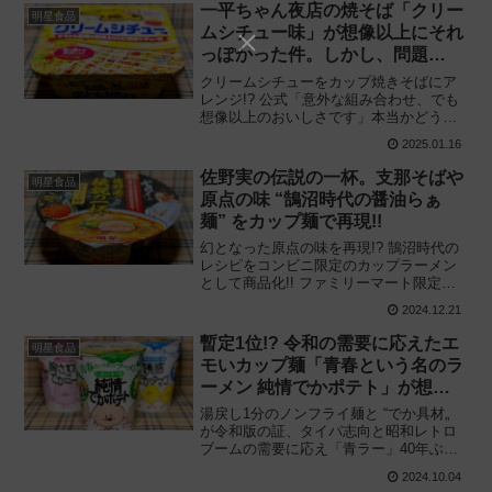
実際に食べてみた感想に基づくレビュー
一平ちゃん夜店の焼そば「クリー
明星食品
です。
ムシチュー味」が想像以上にそれ
っぽかった件。しかし、問題
も‥‥
クリームシチューをカップ焼きそばにア
レンジ!? 公式「意外な組み合わせ、でも
想像以上のおいしさです」本当かどうか
試してみた結果——。明星食品「明星 一
2025.01.16
平ちゃん夜店の焼そば 大盛 クリームシチ
ュー味」を食べてみた感想と評価・レビ
佐野実の伝説の一杯。支那そばや
明星食品
ューです。
原点の味 “鵠沼時代の醤油らぁ
麺” をカップ麺で再現!!
幻となった原点の味を再現!? 鵠沼時代の
レシピをコンビニ限定のカップラーメン
として商品化!! ファミリーマート限定、
明星食品と共同開発「ファミマル 支那そ
2024.12.21
ばや 佐野実の伝説の一杯 醤油らぁ麺」を
食べてみた感想と評価・レビューです。
暫定1位!? 令和の需要に応えたエ
明星食品
モいカップ麺「青春という名のラ
ーメン 純情でかポテト」が想像
以上に仕上がってた
湯戻し1分のノンフライ麺と “でか具材„
が令和版の証、タイパ志向と昭和レトロ
ブームの需要に応え「青ラー」40年ぶり
に復活!! 明星食品「明星 青春という名の
2024.10.04
ラーメン 純情でかポテト しおバター味」