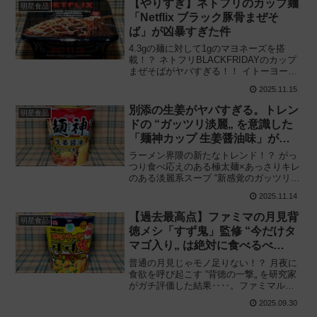
【やりすぎ】ネトフリのカップ麺
明星食品
す。
「Netflix ブラック豚骨まぜそ
ば」が凶暴すぎた件
4.3gの麺に対して1gのマヨネーズを搭
載！？ ネトフリBLACKFRIDAYのカップ
まぜそばがヤバすぎる！！ イトーヨーカ
ドー・セブン-イレブン企画「Netflix（ネ
2025.11.15
ットフリックス）ブラック豚骨まぜそ
ば」を食べてみた感想と評価・レビュー
別添の生姜がヤバすぎる。トレン
明星食品
です。
ドの “ガッツリ淡麗„ を意識した
「麺神カップ 生姜醤油味」が分
かりやすくウマい！
ラーメン界隈の新たなトレンド！？ がっ
つり食べ応えのある極太麺×あっさりキレ
のある淡麗系スープ “新感覚のガッツリ淡
麗系„ を麺神カップで表現！ 明星食品
2025.11.14
「明星 麺神（めがみ）カップ 生姜醤油
味」を食べてみた感想と評価・レビュー
【過去最高点】ファミマの月見背
明星食品
です。
徳メシ「すず鬼」監修 “今だけタ
マゴ入り„ は絶対に食べるべ
き！！
普通の月見じゃモノ足りない！？ 月夜に
食欲を呼び起こす “背徳の一撃„ を研究家
がガチ評価した結果‥‥。ファミマル
「元祖スタミナ満点らーめん すず鬼監修
2025.09.30
背徳ニンニク醤油 今だけタマゴ入り」を