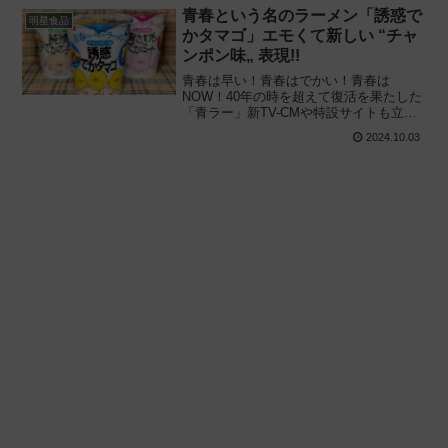
を食べてみた感想と評価・レビューで
青春という名のラーメン「誘惑で
明星食品
す。
かタマゴ」エモくて新しい “チャ
ンポン味„ 表現!!
青春は早い！青春はでかい！青春は
NOW！40年の時を超えて復活を果たした
「青ラー」新TV-CMや特設サイトも立ち
上げ再始動!! 明星食品「明星 青春という
2024.10.03
名のラーメン 誘惑でかタマゴ チャンポン
味」を食べてみた感想と評価・レビュー
です。