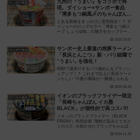
九州の『うまい』をコラボで再
サンポー食品
ビューです。
現。ダイショー×サンポー食品
「博多もつ鍋風〆のちゃんぽん」
待望の商品化！
とある投稿をきっかけに意気投合！？ ダ
イショーのロングセラー「博多もつ鍋ス
ープ しょうゆ味」の魅力をカップラーメ
ンとして初の商品化！ サンポー食品「ダ
2025.10.07
イショー監修 博多もつ鍋風〆のちゃんぽ
ん」を食べてみた感想と評価・レビュー
サンポー史上最速の焼豚ラーメン
サンポー食品
です。
「長浜とんこつ」新・バリ細麺で
“うまい„ を強化！
60秒で湯戻りするバリ細めんをブラッシ
ュアップ！？ これまで以上に長浜ラーメ
ンらしい “小麦の風味が一層感じられる極
細麺„ にリニューアル！ サンポー食品
2025.08.26
「焼豚ラーメン 長浜とんこつ」を食べて
みた感想と評価・レビューです。
イオンのブラックフライデー限定
サンポー食品
「長崎ちゃんぽん イカ墨
BLACK」が個性的で高コスパ!!
イオンのブラックフライデー（BLACK
FRIDAY）特別企画 “海鮮の旨みとイカス
ミのコク„ を効かせたブラックちゃんぽん
登場!! サンポー食品と共同開発「長崎ち
2024.11.29
ゃんぽん イカ墨BLACK（ブラック）」を