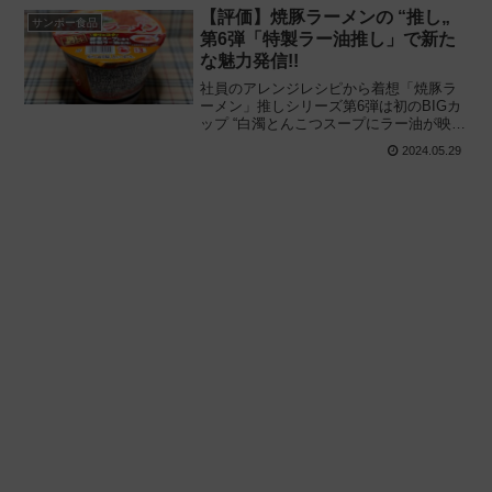
べてみた感想と評価・レビューです。
【評価】焼豚ラーメンの “推し„
サンポー食品
第6弾「特製ラー油推し」で新た
な魅力発信!!
社員のアレンジレシピから着想「焼豚ラ
ーメン」推しシリーズ第6弾は初のBIGカ
ップ “白濁とんこつスープにラー油が映え
る„ 食べ応えバッチリの変わり種!! サンポ
2024.05.29
ー食品「焼豚ラーメン 特製ラー油推し」
を食べてみた感想と評価・レビューで
す。