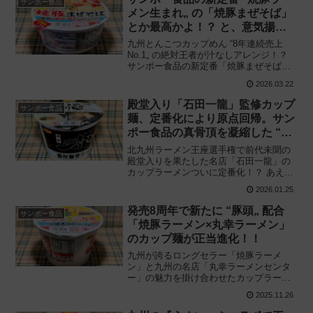
サンポー食品
メン生まれ„ の「焼豚まぜそば」
とか最高かよ！？ と、意気揚々
に食べてみた結果‥‥
九州とんこつカップめん “8年連続売上
No.1„ の絶対王者が汁なしアレンジ！？
サンポー食品の新定番「焼豚まぜそば」
を忖度なしで徹底解説！ スープの重厚感
2026.03.22
は本家超え、なのに麺の仕様に異変
が‥‥？ ハート型の焼豚に愛を込めて、
殿堂入り「石田一龍」監修カップ
サンポー食品
その実力を判定します。
麺、定番化により原点回帰。サン
ポー食品の真骨頂を凝縮した “ラ
イブ感„ に刮目！
北九州ラーメン王座選手権で前代未聞の
殿堂入りを果たした名店「石田一龍」の
カップラーメンついに定番化！？ あえて
のフライめん回帰が見せたサンポー食品
2026.01.25
の真価——。部屋の残り香まで濃厚な “こ
れぞ真骨頂と呼べる一杯„ を徹底解説！
発売8周年で新たに “豚頭„ 配合
サンポー食品
「焼豚ラーメン×丸幸ラーメン」
のカップ麺が正当進化！！
九州が誇るロングセラー「焼豚ラーメ
ン」と九州の名店「丸幸ラーメンセンタ
ー」の魅力を掛け合わせたカップラーメ
ンが “さらに店舗の味わいに„ リニューア
2025.11.26
ル！ サンポー食品「焼豚ラーメン×丸幸
ラーメン」を食べてみた感想と評価・レ