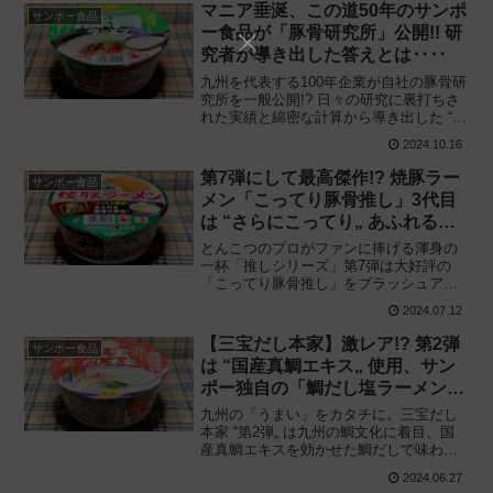
食べてみた感想と評価・レビューです。
マニア垂涎、この道50年のサンポ
サンポー食品
ー食品が「豚骨研究所」公開!! 研
究者が導き出した答えとは‥‥
九州を代表する100年企業が自社の豚骨研
究所を一般公開!? 日々の研究に裏打ちさ
れた実績と綿密な計算から導き出した “研
究者のカップラーメン„ 新開発!! サンポー
2024.10.16
食品「豚骨研究所 豚骨ラーメン」を食べ
てみた感想と評価・レビューです。
第7弾にして最高傑作!? 焼豚ラー
サンポー食品
メン「こってり豚骨推し」3代目
は “さらにこってり„ あふれる豚
骨感を実現!!
とんこつのプロがファンに捧げる渾身の
一杯「推しシリーズ」第7弾は大好評の
「こってり豚骨推し」をブラッシュアッ
プ!! サンポー食品「焼豚ラーメン こって
2024.07.12
り豚骨推し」2024年7月発売品（3代目）
を食べてみた感想と評価・レビューで
【三宝だし本家】激レア!? 第2弾
サンポー食品
す。
は “国産真鯛エキス„ 使用、サン
ポー独自の「鯛だし塩ラーメン」
誕生!!
九州の「うまい」をカタチに。三宝だし
本家 “第2弾„ は九州の鯛文化に着目、国
産真鯛エキスを効かせた鯛だしで味わう
塩ラーメン!! サンポー食品「三宝（さん
2024.06.27
ぽう）だし本家 鯛だし塩ラーメン」を食