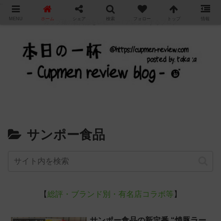
"
MENU
ホーム
シェア
検索
フォロー
トップ
情報
カップ麺の新商品をレビュー / アレンジするブログ
サンポー食品
【
総評・ブランド別・有名店コラボ等
】
サンポー食品の新定番 “焼豚ラー