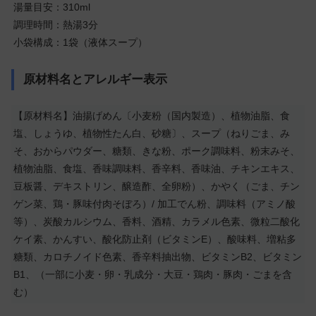
湯量目安：310ml
調理時間：熱湯3分
小袋構成：1袋（液体スープ）
原材料名とアレルギー表示
【原材料名】油揚げめん〔小麦粉（国内製造）、植物油脂、食
塩、しょうゆ、植物性たん白、砂糖〕、スープ（ねりごま、み
そ、おからパウダー、糖類、きな粉、ポーク調味料、粉末みそ、
植物油脂、食塩、香味調味料、香辛料、香味油、チキンエキス、
豆板醤、デキストリン、醸造酢、全卵粉）、かやく（ごま、チン
ゲン菜、鶏・豚味付肉そぼろ）/ 加工でん粉、調味料（アミノ酸
等）、炭酸カルシウム、香料、酒精、カラメル色素、微粒二酸化
ケイ素、かんすい、酸化防止剤（ビタミンE）、酸味料、増粘多
糖類、カロチノイド色素、香辛料抽出物、ビタミンB2、ビタミン
B1、（一部に小麦・卵・乳成分・大豆・鶏肉・豚肉・ごまを含
む）