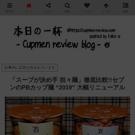
"
MENU
ホーム
シェア
検索
フォロー
トップ
情報
カップ麺の新商品をレビュー / アレンジするブログ
記事内に広告が含まれています
「スープが決め手 担々麺」徹底比較!!セブ
ンのPBカップ麺 “2019” 大幅リニューアル
セブンプレミアム