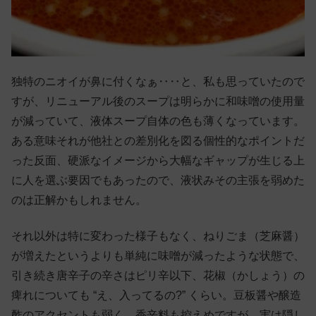
独特のニオイが鼻に付くなぁ‥‥と、私も思っていたので
すが、リニューアル後のスープは明らかに和味噌の使用量
が減っていて、液体スープ自体の色も薄くなっています。
ある意味それが他社との差別化を図る個性的なポイントだ
った反面、硬派なイメージから大幅なギャップが生じる上
に人を選ぶ要因でもあったので、液状みその主張を弱めた
のは正解かもしれません。
それ以外は特に変わった様子もなく、ねりごま（芝麻醤）
が増えたというよりも単純に味噌が減ったような状態で、
引き続き唐辛子の辛さはピリ辛以下、花椒（かしょう）の
痺れについても “え、入ってるの?” くらい。豆板醤や醸造
酢のアクセントも弱く、香辛料も控えめですが、実は隠し