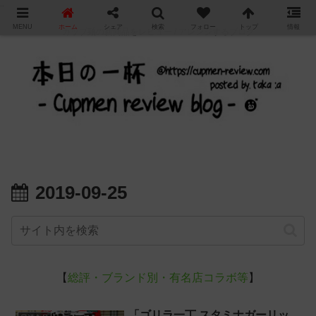
"
MENU
ホーム
シェア
検索
フォロー
トップ
情報
カップ麺の新商品をレビュー / アレンジするブログ
2019-09-25
【
総評・ブランド別・有名店コラボ等
】
「ゴリラ一丁 スタミナガーリッ