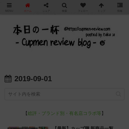
"
MENU
ホーム
シェア
検索
フォロー
トップ
情報
カップ麺の新商品をレビュー / アレンジするブログ
2019-09-01
【
総評・ブランド別・有名店コラボ等
】
【最新】カップ麺 新商品一覧