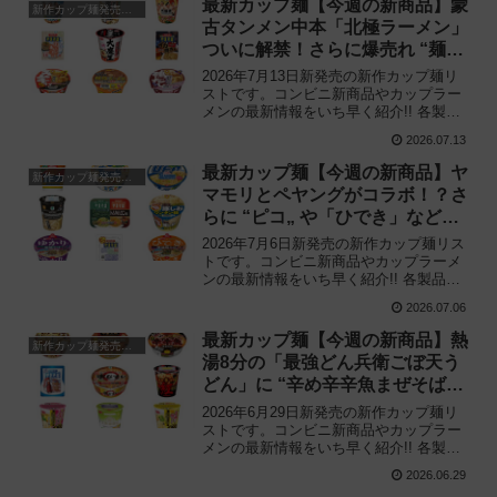
最新カップ麺【今週の新商品】蒙
新作カップ麺発売予定
い。
古タンメン中本「北極ラーメン」
ついに解禁！さらに爆売れ “麺大
盛り„ シリーズの新味など注目の
2026年7月13日新発売の新作カップ麺リ
新作まとめ！
ストです。コンビニ新商品やカップラー
メンの最新情報をいち早く紹介!! 各製品
の特徴解説と独自入手したメーカー未公
2026.07.13
開の新作情報もありますので、カップ麺
の新商品が気になる方はご活用くださ
最新カップ麺【今週の新商品】ヤ
新作カップ麺発売予定
い。
マモリとペヤングがコラボ！？さ
らに “ピコ„ や「ひでき」など注
目の新作まとめ！
2026年7月6日新発売の新作カップ麺リス
トです。コンビニ新商品やカップラーメ
ンの最新情報をいち早く紹介!! 各製品の
特徴解説と独自入手したメーカー未公開
2026.07.06
の新作情報もありますので、カップ麺の
新商品が気になる方はご活用ください。
最新カップ麺【今週の新商品】熱
新作カップ麺発売予定
湯8分の「最強どん兵衛ごぼ天う
どん」に “辛め辛辛魚まぜそば„
など注目の新作まとめ！
2026年6月29日新発売の新作カップ麺リ
ストです。コンビニ新商品やカップラー
メンの最新情報をいち早く紹介!! 各製品
の特徴解説と独自入手したメーカー未公
2026.06.29
開の新作情報もありますので、カップ麺