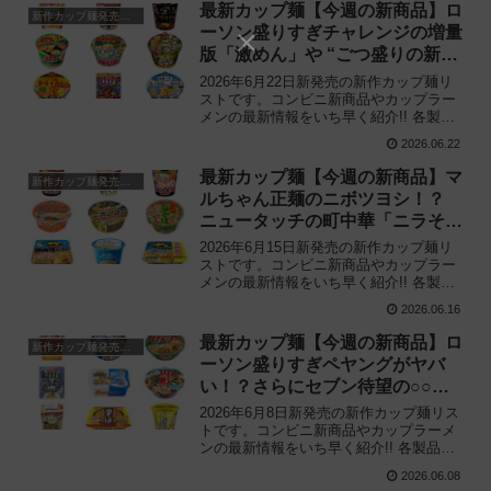
の新商品が気になる方はご活用くださ
最新カップ麺【今週の新商品】ロ
新作カップ麺発売予定
い。
ーソン盛りすぎチャレンジの増量
版「激めん」や “ごつ盛りの新展
開„ など注目の新作まとめ！
2026年6月22日新発売の新作カップ麺リ
ストです。コンビニ新商品やカップラー
メンの最新情報をいち早く紹介!! 各製品
の特徴解説と独自入手したメーカー未公
2026.06.22
開の新作情報もありますので、カップ麺
の新商品が気になる方はご活用くださ
最新カップ麺【今週の新商品】マ
新作カップ麺発売予定
い。
ルちゃん正麺のニボツヨシ！？
ニュータッチの町中華「ニラそ
ば」も見逃せない！
2026年6月15日新発売の新作カップ麺リ
ストです。コンビニ新商品やカップラー
メンの最新情報をいち早く紹介!! 各製品
の特徴解説と独自入手したメーカー未公
2026.06.16
開の新作情報もありますので、カップ麺
の新商品が気になる方はご活用くださ
最新カップ麺【今週の新商品】ロ
新作カップ麺発売予定
い。
ーソン盛りすぎペヤングがヤバ
い！？さらにセブン待望の○○な
ど注目の新作まとめ！
2026年6月8日新発売の新作カップ麺リス
トです。コンビニ新商品やカップラーメ
ンの最新情報をいち早く紹介!! 各製品の
特徴解説と独自入手したメーカー未公開
2026.06.08
の新作情報もありますので、カップ麺の