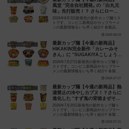
新作カップ麺発売予定
風堂 “完全自社開発„ の「白丸元
味」先行販売！？ さらにローソ
ンの激辛チャレンジなどど注目の
2026年8月3日新発売の新作カップ麺リス
新作まとめ！
トです。コンビニ新商品やカップラーメ
ンの最新情報をいち早く紹介!! 各製品の
特徴解説と独自入手したメーカー未公開
2026.08.03
の新作情報もありますので、カップ麺の
新商品が気になる方はご活用ください。
最新カップ麺【今週の新商品】
新作カップ麺発売予定
HIKAKIN完全新作「カレーみそ
きん」に “SUGAKIYAこしょう
MAX„ など注目の新作まとめ！
2026年7月27日新発売の新作カップ麺リ
ストです。コンビニ新商品やカップラー
メンの最新情報をいち早く紹介!! 各製品
の特徴解説と独自入手したメーカー未公
2026.07.27
開の新作情報もありますので、カップ麺
の新商品が気になる方はご活用くださ
最新カップ麺【今週の新商品】熱
新作カップ麺発売予定
い。
湯禁止の冷やしカプヌ！？さらに
進化した “すず鬼の背徳まぜそば
„ など注目の新作まとめ！
2026年7月20日新発売の新作カップ麺リ
ストです。コンビニ新商品やカップラー
メンの最新情報をいち早く紹介!! 各製品
の特徴解説と独自入手したメーカー未公
2026.07.21
開の新作情報もありますので、カップ麺
の新商品が気になる方はご活用くださ