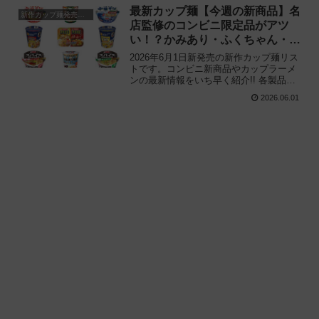
新商品が気になる方はご活用ください。
最新カップ麺【今週の新商品】名
新作カップ麺発売予定
店監修のコンビニ限定品がアツ
い！？かみあり・ふくちゃん・さ
くら井など注目の新作まとめ！
2026年6月1日新発売の新作カップ麺リス
トです。コンビニ新商品やカップラーメ
ンの最新情報をいち早く紹介!! 各製品の
特徴解説と独自入手したメーカー未公開
2026.06.01
の新作情報もありますので、カップ麺の
新商品が気になる方はご活用ください。