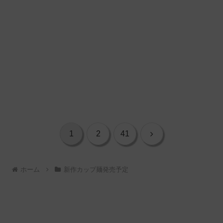
次
1
2
41
へ
ホーム
新作カップ麺発売予定