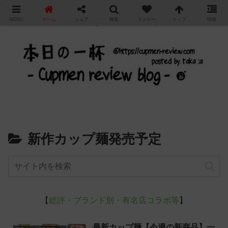
"
MENU
ホーム
シェア
検索
フォロー
トップ
情報
カップ麺の新商品をレビュー / アレンジするブログ
新作カップ麺発売予定
【
総評・ブランド別・有名店コラボ等
】
最新カップ麺【今週の新商品】一