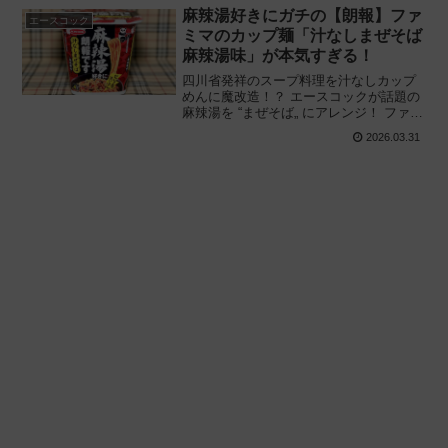
を食べてみた感想と評価・レビューで
麻辣湯好きにガチの【朗報】ファ
エースコック
す。
ミマのカップ麺「汁なしまぜそば
麻辣湯味」が本気すぎる！
四川省発祥のスープ料理を汁なしカップ
めんに魔改造！？ エースコックが話題の
麻辣湯を “まぜそば„ にアレンジ！ ファミ
リーマート「麻辣湯（マーラータン）好
2026.03.31
きに朗報です 汁なしまぜそば 麻辣湯
味」を食べてみた感想と評価・レビュー
です。