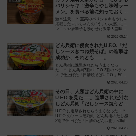
東洋水産
バリシャキ！激辛もやし味噌ラー
メン」を食べる前に知っておくべ
き3つの違い
激辛注意！？ 至高のバリシャキもやしを
搭載したマルちゃんの “うまい大盛„ にニ
ンニクや唐辛子を効かせた激辛大盛味噌
ラーメン爆誕！ 東洋水産「でかまる バリ
2026.05.14
シャキ！辛もやし味噌ラーメン 激辛」を
食べてみた感想と評価・レビューです。
どん兵衛に侵食されたU.F.O.「だ
日清食品
しソースきつね焼そば」の進撃は
成功か、それとも——。
どん兵衛に進撃されたらうまくなっ
た！？ どん兵衛7割×U.F.O.3割のバラン
スで仕上げた「日清焼そばU.F.O.」50周
年記念商品の実力とは——。日清食品
2026.04.26
「日清焼そばUFO だしソースきつね焼そ
ば」 を食べてみた感想と評価・レビュー
その日、人類はどん兵衛の中に
日清食品
です。
U.F.O.を見た──。進撃された汁な
しどん兵衛「だしソース焼うど
ん」の真価を問う
U.F.O.に進撃されたらうまくなった！？
U.F.O.のソース感7割、どん兵衛のだし感
3割で仕上げた「日清のどん兵衛」50周年
記念商品爆誕！ 日清食品「日清の汁なし
2026.04.26
どん兵衛 だしソース焼うどん」を食べて
みた感想と評価・レビューです。