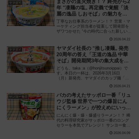
まさかの直火焼き！？ 終売から2
ヤマダイ
年 “凄麺の塩„ 再定義で覚醒「淡
麗の逸品 しおそば」の魅力を徹
底解説！
丁寧なお仕事系のラーメン！？ 営業・マ
ーケティング担当者が提案して開発部を
ザワつかせた “今の時代に合った新しい一
杯„ 商品化！ ヤマダイ「ニュータッチ 凄
2026.04.22
麺（すごめん）淡麗の逸品 しおそば」を
食べてみた感想と評価・レビューです。
ヤマダイ社長の “推し凄麺„ 発売
ヤマダイ
20周年の答え「王道の逸品 中華
そば」開発期間3年の集大成を研
究家がガチレビュー！
どうも、taka :a（@honjitsunoippai）で
す。本日の一杯は、2026年3月16日
（月）新発売、ヤマダイのカップ麺「凄
麺 王道の逸品 中華そば」（278円＋税）
2026.04.21
の実食レビューです。実は社長の推し凄
麺！？ 20年以上の歴史を誇...
バカの考えたサッポロ一番「リュ
サンヨー食品
ウジ監修 世界で一つの爆旨にん
にくラーメン」が控えめにいって
ヤバすぎる‥‥！
にんにく爆・爆・爆盛りラーメン！？ 稀
代の料理研究家がサッポロ一番のロング
セラーを本気でアレンジ！ サンヨー食品
「サッポロ一番 しょうゆ味 タテビッグ
2026.04.09
リュウジ監修 世界で一つの 爆旨にんに