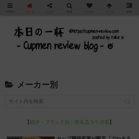
"
MENU
ホーム
シェア
検索
フォロー
トップ
情報
カップ麺の新商品をレビュー / アレンジするブログ
メーカー別
【
総評・ブランド別・有名店コラボ等
】
カップ麺研究家が断言「でかまる