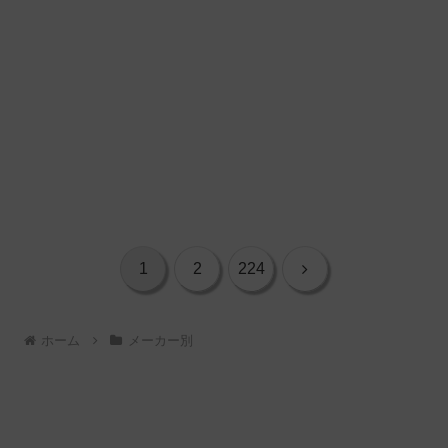
次
1
2
224
へ
ホーム
メーカー別