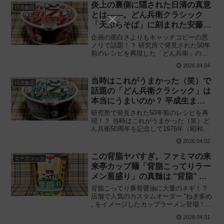
く」を食べてみた感想と評価・レビュー
炎上の裏側に隠された日清の真意
日清食品
です。
とは——。どん兵衛クラシック
「天ぷらそば」に刻まれた安藤親
子の “ぶっつぶせ哲学„ と50年前
企画の面白さよりもキャッチコピーの悪
の魅力
ノリで話題！？ 研究所で発見された50年
前のレシピを再現した「どん兵衛」の真
意とは——。日清食品「日清のどん兵衛
2026.04.04
天ぷらそば クラシック」を食べてみた感
想と評価・レビューです。
当時はこれがうまかった（笑）で
日清食品
話題の「どん兵衛クラシック」は
本当にうまいのか？ 平成生まれ
のカップ麺研究家が徹底レビュー
研究所で発見された50年前のレシピを再
現！？ 当時はこれがうまかった（笑）ど
ん兵衛50周年を記念して1976年（昭和51
年）の味わい限定復活！ 西日本向け「日
2026.04.02
清のどん兵衛 きつねうどん クラシック」
を食べてみた感想と評価・レビューで
この背脂ヤバすぎ。ファミマの来
エースコック
す。
来亭カップ麺「背脂こってりラー
メン葱盛り」の真髄は “背脂” に
あり！
背脂こってり豚骨醤油に大量のネギ！？
店舗で人気のカスタムオーダー “ねぎ多め
„ をイメージしたカップラーメン登場！
ファミリーマート×エースコック「来来亭
2026.04.01
背脂こってりラーメン 葱（ねぎ）盛り」