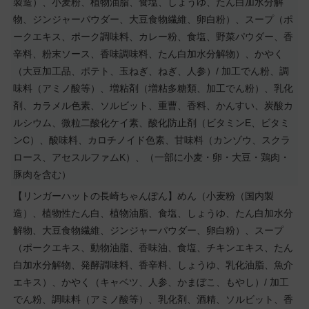
製造）、小麦粉、植物油脂、食塩、しょうゆ、たん白加水分解
物、ジンジャーパウダー、大豆食物繊維、卵白粉）、スープ（ポ
ークエキス、ポーク調味料、カレー粉、食塩、野菜パウダー、香
辛料、粉末ソース、香味調味料、たん白加水分解物）、かやく
（大豆加工品、ポテト、玉ねぎ、ねぎ、人参）/ 加工でん粉、調
味料（アミノ酸等）、増粘剤（増粘多糖類、加工でん粉）、乳化
剤、カラメル色素、ソルビット、重曹、香料、かんすい、炭酸カ
ルシウム、微粒二酸化ケイ素、酸化防止剤（ビタミンE、ビタミ
ンC）、酸味料、カロチノイド色素、甘味料（カンゾウ、スクラ
ロース、アセスルファムK）、（一部に小麦・卵・大豆・鶏肉・
豚肉を含む）
【リンガーハットの長崎ちゃんぽん】めん（小麦粉（国内製
造）、植物性たん白、植物油脂、食塩、しょうゆ、たん白加水分
解物、大豆食物繊維、ジンジャーパウダー、卵白粉）、スープ
（ポークエキス、動物油脂、香味油、食塩、チキンエキス、たん
白加水分解物、発酵調味料、香辛料、しょうゆ、乳化油脂、魚介
エキス）、かやく（キャベツ、人参、かまぼこ、もやし）/ 加工
でん粉、調味料（アミノ酸等）、乳化剤、酒精、ソルビット、香