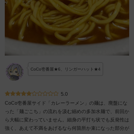
CoCo壱番屋★6、リンガーハット★4
5.0
CoCo壱番屋サイド「カレーラーメン」の麺は、廃盤にな
った「麺ごこち」の流れを汲む細めの多加水麺で、前回か
ら大幅に変わっていません。細身の平打ち状でも反発性は
強く、あえて不満をあげるなら何箇所か束になった部分が