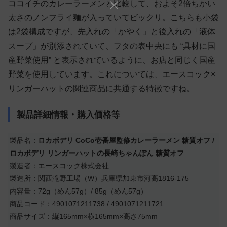
ココイチのカレーラーメンと比較して、およそ2倍ちかい
太さのノンフライ麺が入っていてビックリ。こちらも小袋
は2袋構成ですが、先入れの「かやく」と後入れの「液体
スープ」が別添されていて、フタの表中央にも “具材に国
産野菜使用” と表示されているように、お店と同じく国産
野菜を使用しています。これについては、エースコック×
リンガーハットの関連商品に共通する特徴ですね。
製品詳細情報・購入価格等
製品名：
ロカボデリ CoCo壱番屋監修カレーラーメン 糖質オフ /
ロカボデリ リンガーハットの長崎ちゃんぽん 糖質オフ
製造者：エースコック株式会社
製造所：関西滝野工場（W）兵庫県加東市河高1816-175
内容量：72g（めん57g）/ 85g（めん57g）
商品コード：4901071211738 / 4901071211721
商品サイズ：縦165mm×横165mm×高さ75mm