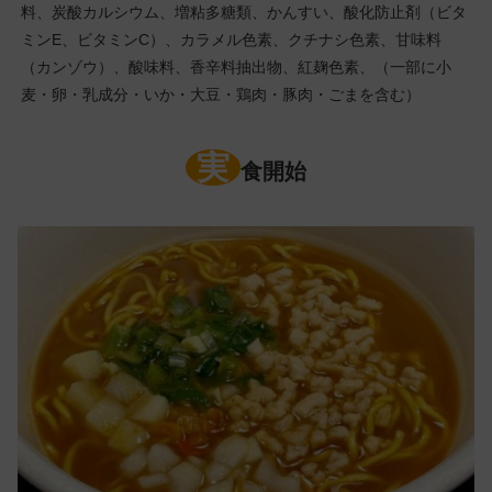
料、炭酸カルシウム、増粘多糖類、かんすい、酸化防止剤（ビタ
ミンE、ビタミンC）、カラメル色素、クチナシ色素、甘味料
（カンゾウ）、酸味料、香辛料抽出物、紅麹色素、（一部に小
麦・卵・乳成分・いか・大豆・鶏肉・豚肉・ごまを含む）
実
食開始