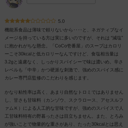
5.0
機能系食品は薄味で頼りないから‥‥と、ネガティブなイ
メージを持っている方は実に多いのですが、それは “減塩”
に抱かれがちな懸念。「CoCo壱番屋」のスープはカロリ
ーこそ30kcalと低カロリーなんですけど、食塩相当量は
3.2gと遠慮なく、しっかりスパイシーで味は濃いめ。辛さ
レベルも「中辛」かつ硬派な刺激で、強めのスパイス感に
カレー専門店監修のこだわりを感じます。
かなり粘性率は高く、あまり自然なトロミではありません
し、甘さも甘味料（カンゾウ、スクラロース、アセスルフ
ァムＫ）による人工的な甘味ですが、強めのスパイスで人
工甘味料特有の野暮ったさは目立ちません。また、とろみ
が強いことで物量的な重さがあり、たった30kcalとは思え