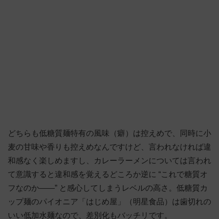
どちらも低糖質麺特有の風味（癖）は控えめで、同時に小
麦の甘味や香りも控えめなんですけど、言われなければ違
和感なく楽しめますし、カレーラーメンについては言われ
て意識すると違和感を覚えるどころか逆に “これで糖質オ
フなのか——” と感心してしまうレベルの高さ。低糖質カ
ップ麺のパイオニア「はじめ屋」（明星食品）は歯切れの
いい低加水麺なので、差別化もバッチリです。