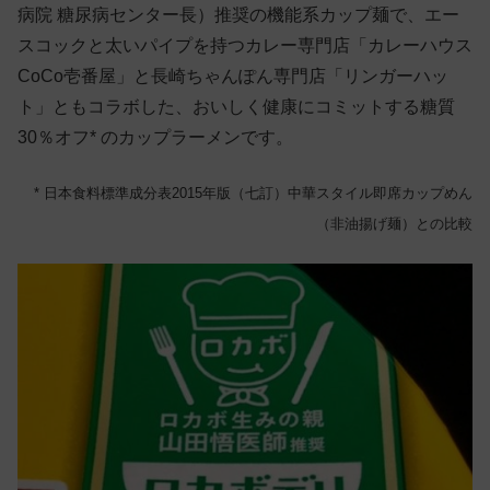
病院 糖尿病センター長）推奨の機能系カップ麺で、エー
スコックと太いパイプを持つカレー専門店「カレーハウス
CoCo壱番屋」と長崎ちゃんぽん専門店「リンガーハッ
ト」ともコラボした、おいしく健康にコミットする糖質
30％オフ* のカップラーメンです。
* 日本食料標準成分表2015年版（七訂）中華スタイル即席カップめん
（非油揚げ麺）との比較