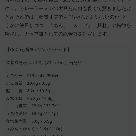
クリ。カレーラーメンの大豆たん白も多くて驚きましたけ
どw それでは、糖質オフでも “ちゃんとおいしいのか” ど
うかに注目しつつ、「めん」「スープ」「具材」の特徴を
解説し、カップ麺としての総合力を判定します。
【CoCo壱番屋 / リンガーハット】
栄養成分表示：1食（72g / 85g）当たり
カロリー：219kcal / 290kcal
たん白質：10.4g / 9.5g
脂 質：3.2g / 10.5g
炭水化物：46.2g / 44.8g
（糖質：28.1g / 33.7g）
（食物繊維：18.1g / 11.1g）
食塩相当量：5.0g / 5.9g
（めん・かやく：1.8g / 1.7g）