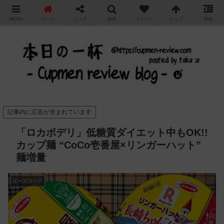
"
MENU
ホーム
シェア
検索
フォロー
トップ
情報
カップ麺の新商品をレビュー / アレンジするブログ
記事内に広告が含まれています
「ロカボデリ」低糖質ダイエット中もOK!!
カップ麺 “CoCo壱番屋×リンガーハット”
麺増量
エースコック