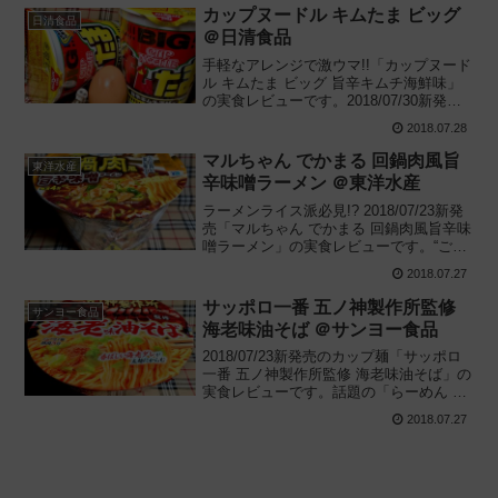
一杯 | カップ麺レビューブログ
カップヌードル キムたま ビッグ
日清食品
＠日清食品
手軽なアレンジで激ウマ!!「カップヌード
ル キムたま ビッグ 旨辛キムチ海鮮味」
の実食レビューです。2018/07/30新発売
のカップ麺で、推奨通り温泉卵をトッピ
2018.07.28
ングしてみました。アレンジする前の感
想も丁寧にお伝えします。
マルちゃん でかまる 回鍋肉風旨
東洋水産
辛味噌ラーメン ＠東洋水産
ラーメンライス派必見!? 2018/07/23新発
売「マルちゃん でかまる 回鍋肉風旨辛味
噌ラーメン」の実食レビューです。“ご飯
に合うラーメン”がコンセプトの新作です
2018.07.27
が、文字通り白飯泥棒なカップ麺に仕上
がっているのでしょうか。
サッポロ一番 五ノ神製作所監修
サンヨー食品
海老味油そば ＠サンヨー食品
2018/07/23新発売のカップ麺「サッポロ
一番 五ノ神製作所監修 海老味油そば」の
実食レビューです。話題の「らーめん 五
ノ神製作所」が監修したカップ油そば
2018.07.27
で、「海老油そば」の再現カップ麺と思
われます。かなり珍しいテーマですが‥