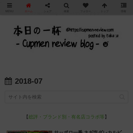
"
MENU
ホーム
シェア
検索
フォロー
トップ
情報
カップ麺の新商品をレビュー / アレンジするブログ
2018-07
【
総評・ブランド別・有名店コラボ等
】
サッポロ一番 ネギ塩ダレカルビ