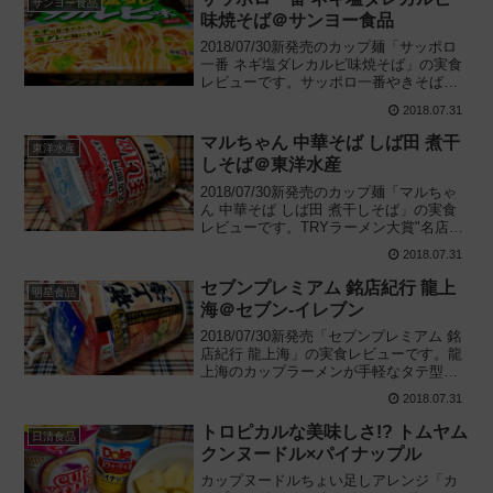
サンヨー食品
味焼そば＠サンヨー食品
2018/07/30新発売のカップ麺「サッポロ
一番 ネギ塩ダレカルビ味焼そば」の実食
レビューです。サッポロ一番やきそばの
定番「塩カルビ味焼そば」の変わり種
2018.07.31
で、夏に食べたくなる“焼肉”をテーマにし
たカップ焼そばを食べてみました。
マルちゃん 中華そば しば田 煮干
東洋水産
しそば＠東洋水産
2018/07/30新発売のカップ麺「マルちゃ
ん 中華そば しば田 煮干しそば」の実食
レビューです。TRYラーメン大賞"名店部
門にぼし1位"を獲得した"しば田"の看板メ
2018.07.31
ニューがカップラーメンに！食べてみた
感想を丁寧に紹介します。
セブンプレミアム 銘店紀行 龍上
明星食品
海＠セブン-イレブン
2018/07/30新発売「セブンプレミアム 銘
店紀行 龍上海」の実食レビューです。龍
上海のカップラーメンが手軽なタテ型に
なって復活!! "赤湯からみそラーメン"を再
2018.07.31
現したセブン-イレブンで発売中のカップ
麺を食べみた感想です。
トロピカルな美味しさ!? トムヤム
日清食品
クンヌードル×パイナップル
カップヌードルちょい足しアレンジ「カ