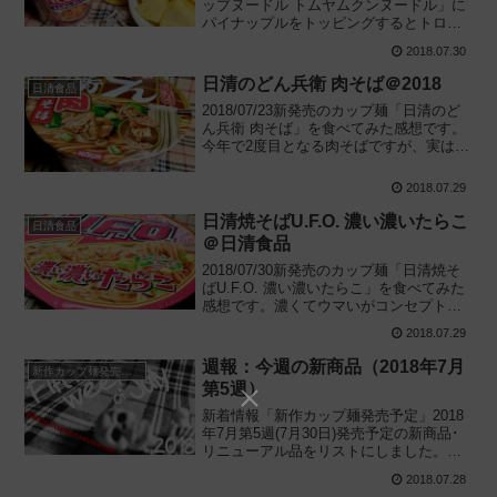
ップヌードル トムヤムクンヌードル」に
パイナップルをトッピングするとトロピ
カルに仕上がって激ウマ!? という日清食
2018.07.30
品の社員がオススメするカップ麺の南国
風アレンジレシピに挑戦してみました。
日清のどん兵衛 肉そば＠2018
日清食品
2018/07/23新発売のカップ麺「日清のど
ん兵衛 肉そば」を食べてみた感想です。
今年で2度目となる肉そばですが、実は再
販で中身は変わっていません。しかし、
最近の日清が作る新作で本物の牛肉は珍
2018.07.29
しく、昨年とは受ける印象が違いまし
た。
日清焼そばU.F.O. 濃い濃いたらこ
日清食品
＠日清食品
2018/07/30新発売のカップ麺「日清焼そ
ばU.F.O. 濃い濃いたらこ」を食べてみた
感想です。濃くてウマいがコンセプトの
新作で、"濃い濃い"UFO第2弾。既存の
2018.07.29
「明太子マヨ焼そば」との違いにも触れ
ながら詳しくレビューします。
週報：今週の新商品（2018年7月
新作カップ麺発売予定
第5週）
新着情報「新作カップ麺発売予定」2018
年7月第5週(7月30日)発売予定の新商品･
リニューアル品をリストにしました。今
週新発売のカップ麺が気になる方は、参
2018.07.28
考にしていただけると幸いです。本日の