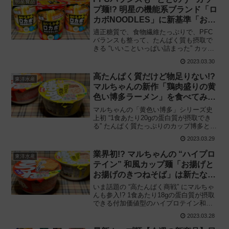
明星食品
プ麺!? 明星の機能系ブランド「ロ
カボNOODLES」に新基準「おい
しさプラス」誕生!!
適正糖質で、食物繊維たっぷりで、PFC
バランスも整って、たんぱく質も摂取で
きる “いいこといっぱい詰まった” カップ
ラーメン誕生!! 明星食品「ロカボ
2023.03.30
NOODLES（ロカボヌードル）おいしさ
プラス」を食べてみた感想と評価・レビ
高たんぱく質だけど物足りない!?
東洋水産
ューです。
マルちゃんの新作「鶏肉盛りの黄
色い博多ラーメン」を食べてみた
結果‥‥
マルちゃんの「黄色い博多」シリーズ史
上初 “1食あたり20gの蛋白質が摂取でき
る” たんぱく質たっぷりのカップ博多とん
こつラーメン新登場!! 東洋水産「鶏肉盛
2023.03.29
りの黄色い博多ラーメン」を食べてみた
感想と評価・レビューです。
業界初!? マルちゃんの “ハイプロ
東洋水産
テイン” 和風カップ麺「お揚げと
お揚げのきつねそば」は新たな市
場開拓の兆しとなるか
いま話題の “高たんぱく商戦” にマルちゃ
んも参入!? 1食あたり18gの蛋白質が摂取
できる付加価値型のハイプロテイン和風
カップ麺を市場に投下!! 東洋水産の新商
2023.03.28
品「お揚げとお揚げのきつねそば」を食
べてみた感想と評価・レビューです。