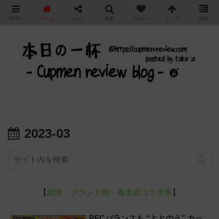
"
MENU
ホーム
シェア
検索
フォロー
トップ
情報
カップ麺の新商品をレビュー / アレンジするブログ
2023-03
【
総評・ブランド別・有名店コラボ等
】
PFCバランスも “ととのう” カッ