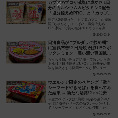
食べてみた感想と評価・レビューです。
カプヌのプロが減塩に成功!? 1日
日清食品
分のカルシウム＆ビタミンD配合
「塩分控えめPRO」と「カップヌ
ードル」を徹底比較
想定の2倍売れた「カプヌのプロ」に新展
開 “ちゃんとしょっぱい！塩分控えめ
PRO製法” で初の塩分30％カットを実現!!
日清食品「カップヌードル 塩分控えめ
2023.03.24
PRO 1日分のカルシウム＆ビタミンD」を
食べてみた感想と評価・レビューです。
日清食品が “ブルダック炒め麺”
日清食品
に宣戦布告!? 日清焼そばU.F.O.ポ
ックンミョン「濃い濃い韓国風甘
辛カルボ」の実力とは‥‥
もっちり麺がチョア!? 濃くて旨いから売
上No.1「日清焼そばUFO」に唐辛子の辛
味を特徴とする韓国ライクな新シリーズ
爆誕!! 日清食品「日清焼そばU.F.O. ポッ
2023.03.23
クンミョン 濃い濃い韓国風甘辛カルボ」
を食べてみた感想と評価・レビューで
ウエルシア限定のペヤング「激辛
まるか食品
す。
シーフードやきそば」を食べてみ
た結果 → 新たな活路!? ○○に安さ
の秘訣を垣間見た
今度のペヤングは “薬局” 限定の激辛やき
そば!? 激辛シリーズの新フレーバーとし
て「シーフード」をメインに使用した新
作登場!! まるか食品×ウエルシア薬局「ペ
2023.03.22
ヤング 激辛シーフードやきそば」を食べ