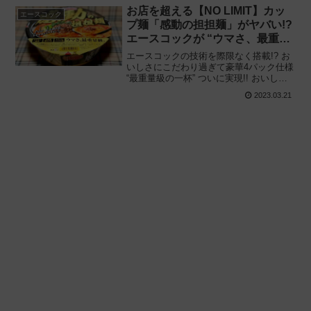
てみた感想と評価・レビューです。
お店を超える【NO LIMIT】カッ
エースコック
プ麺「感動の担担麺」がヤバい!?
エースコックが “ウマさ、最重量
級。” のハイクラス系を展開!!
エースコックの技術を際限なく搭載!? お
いしさにこだわり過ぎて豪華4パック仕様
“最重量級の一杯” ついに実現!! おいし
い？ まずい‥‥？ エリア限定発売「NO
2023.03.21
LIMIT（ノーリミット）感動の担担麺」を
食べてみた感想と評価・レビューです。