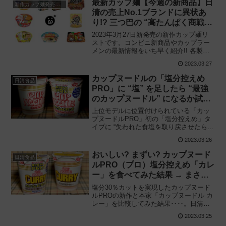
最新カップ麺【今週の新商品】日
新作カップ麺発売予定
清の売上No.1ブランドに異状あ
り!? 三つ巴の “高たんぱく商戦”
も波乱の予感‥‥!!
2023年3月27日新発売の新作カップ麺リ
ストです。コンビニ新商品やカップラー
メンの最新情報をいち早く紹介!! 各製品
の特徴解説と独自入手したメーカー未公
2023.03.27
開の新作情報もありますので、カップ麺
の新商品が気になる方はご活用くださ
カップヌードルの「塩分控えめ
日清食品
い。
PRO」に “塩” を足したら “最強
のカップヌードル” になるか試し
てみた結果、想像以上に化けた件
上位モデルに位置付けられている「カッ
w
プヌードルPRO」初の「塩分控えめ」タ
イプに “失われた食塩を取り戻させたら”
どうなるのか、実際に試してみた結果
2023.03.26
——。おいしい？ まずい？ どのくらいの
塩を入れるべきなのかポイントも解説!!
おいしい? まずい? カップヌード
日清食品
ルPRO（プロ）塩分控えめ「カレ
ー」を食べてみた結果 → まさか
の “裏切り” に‥‥
塩分30％カットを実現したカップヌード
ルPROの新作と本家「カップヌードル カ
レー」を比較してみた結果‥‥。日清食
品「カップヌードル 塩分控えめPRO 1日
2023.03.25
分のカルシウム＆ビタミンD カレー」を