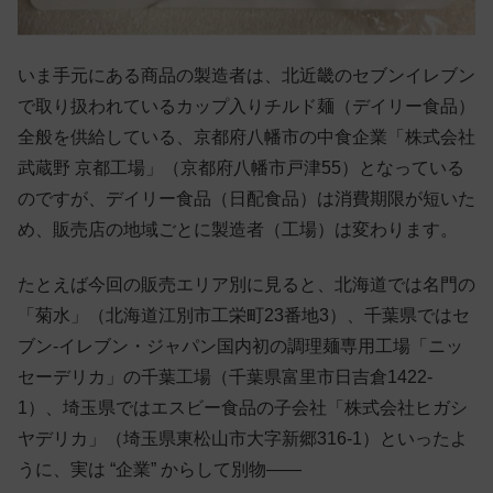
いま手元にある商品の製造者は、北近畿のセブンイレブン
で取り扱われているカップ入りチルド麺（デイリー食品）
全般を供給している、京都府八幡市の中食企業「株式会社
武蔵野 京都工場」（京都府八幡市戸津55）となっている
のですが、デイリー食品（日配食品）は消費期限が短いた
め、販売店の地域ごとに製造者（工場）は変わります。
たとえば今回の販売エリア別に見ると、北海道では名門の
「菊水」（北海道江別市工栄町23番地3）、千葉県ではセ
ブン-イレブン・ジャパン国内初の調理麺専用工場「ニッ
セーデリカ」の千葉工場（千葉県富里市日吉倉1422-
1）、埼玉県ではエスビー食品の子会社「株式会社ヒガシ
ヤデリカ」（埼玉県東松山市大字新郷316-1）といったよ
うに、実は “企業” からして別物——