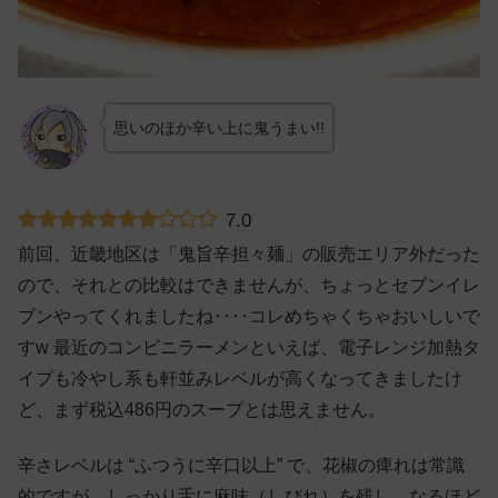
思いのほか辛い上に鬼うまい!!
7.0
前回、近畿地区は「鬼旨辛担々麺」の販売エリア外だった
ので、それとの比較はできませんが、ちょっとセブンイレ
ブンやってくれましたね‥‥コレめちゃくちゃおいしいで
すw 最近のコンビニラーメンといえば、電子レンジ加熱タ
イプも冷やし系も軒並みレベルが高くなってきましたけ
ど、まず税込486円のスープとは思えません。
辛さレベルは “ふつうに辛口以上” で、花椒の痺れは常識
的ですが、しっかり舌に麻味（しびれ）を残し、なるほど