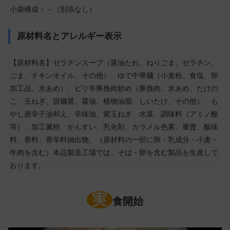
小袋構成：－（別添なし）
原材料名とアレルギー表示
【原材料名】ゼラチンスープ（醤油たれ、ねりごま、ゼラチン、
ごま、チキンオイル、その他）、ゆで中華麺（小麦粉、食塩、卵
加工品、水あめ）、ピリ辛豚挽肉炒め（豚挽肉、水あめ、たけの
こ、玉ねぎ、甜麺醤、醤油、植物油脂、しいたけ、その他）、も
やし唐辛子油和え、辛味油、紫玉ねぎ、水菜、調味料（アミノ酸
等）、加工澱粉、かんすい、乳化剤、カラメル色素、重曹、酸味
料、香料、香辛料抽出物、（原材料の一部に卵・乳成分・小麦・
牛肉を含む）本品製造工場では、そば・卵を含む製品を生産して
おります。
実
食開始