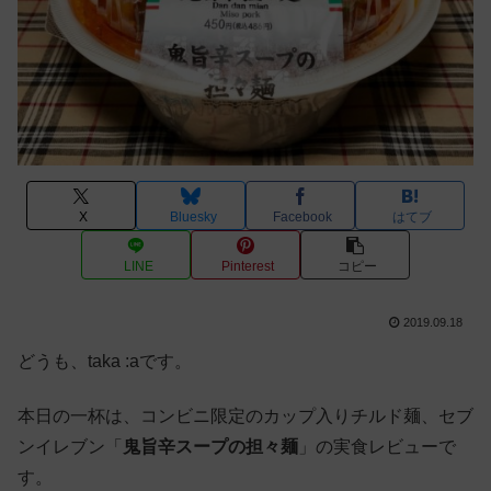
X
Bluesky
Facebook
はてブ
LINE
Pinterest
コピー
2019.09.18
どうも、taka :aです。
本日の一杯は、コンビニ限定のカップ入りチルド麺、セブ
ンイレブン「
鬼旨辛スープの担々麺
」の実食レビューで
す。