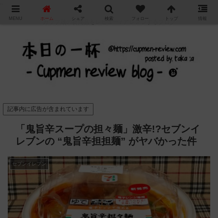
"
MENU
ホーム
シェア
検索
フォロー
トップ
情報
カップ麺の新商品をレビュー / アレンジするブログ
記事内に広告が含まれています
「鬼旨辛スープの担々麺」激辛!?セブンイ
レブンの “鬼旨辛担担麺” がヤバかった件
セブンイレブン