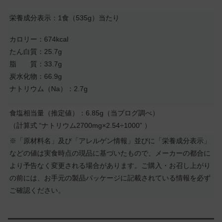
栄養成分表示：1食（535g）当たり
カロリー：674kcal
たん白質：25.7g
脂 質：33.7g
炭水化物：66.9g
ナトリウム（Na）：2.7g
食塩相当量（推定値）：6.85g（当ブログ調べ）
（計算式 “ナトリウム2700mg×2.54÷1000” ）
※「原材料名」及び「アレルゲン情報」並びに「栄養成分表示」
などの値は実食時点の現品に基づいたもので、メーカーの都合に
より予告なく変更される場合があります。ご購入・お召し上がり
の前には、お手元の製品パッケージに記載されている情報を必ず
ご確認ください。