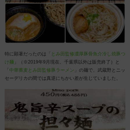
特に顕著だったのは「
とみ田監修濃厚豚骨魚介冷し焼豚つ
け麺
」（※2019年9月現在、千葉県以外は販売終了）と
「
中華蕎麦とみ田監修豚ラーメン
」の麺で、武蔵野とニッ
セーデリカの間では真逆にちかい差が生じていました。