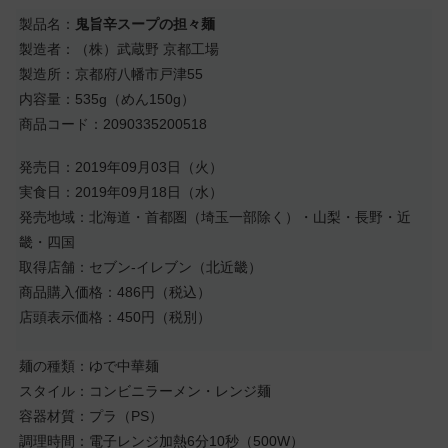
製品名：
鬼旨辛スープの担々麺
製造者：（株）武蔵野 京都工場
製造所：京都府八幡市戸津55
内容量：535g（めん150g）
商品コード：2090335200518
発売日：2019年09月03日（火）
実食日：2019年09月18日（水）
発売地域：北海道・首都圏（埼玉一部除く）・山梨・長野・近
畿・四国
取得店舗：セブン-イレブン（北近畿）
商品購入価格：486円（税込）
店頭表示価格：450円（税別）
麺の種類：ゆで中華麺
スタイル：コンビニラーメン・レンジ麺
容器材質：プラ（PS）
調理時間：電子レンジ加熱6分10秒（500W）