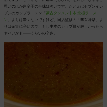
思いのほか唐辛子の辛味は強いです。たとえばセブンイレ
ブンのカップラーメン「
蒙古タンメン中本 北極ラーメ
ン
」よりは辛くないですけど、同店監修の「辛旨味噌」よ
りは確実に辛いので、もし中本のカップ麺が厳しかったら
ヤバいかも——くらいの辛さ。