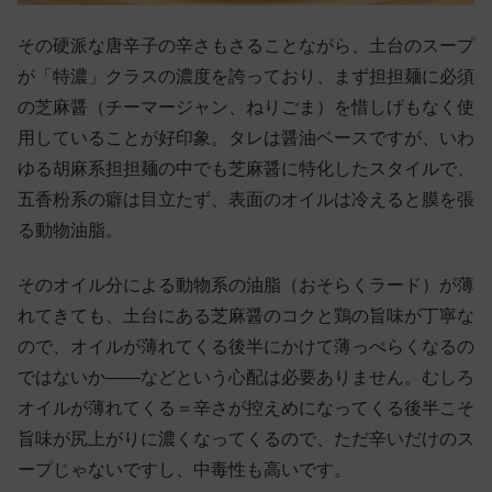
その硬派な唐辛子の辛さもさることながら、土台のスープ
が「特濃」クラスの濃度を誇っており、まず担担麺に必須
の芝麻醤（チーマージャン、ねりごま）を惜しげもなく使
用していることが好印象。タレは醤油ベースですが、いわ
ゆる胡麻系担担麺の中でも芝麻醤に特化したスタイルで、
五香粉系の癖は目立たず、表面のオイルは冷えると膜を張
る動物油脂。
そのオイル分による動物系の油脂（おそらくラード）が薄
れてきても、土台にある芝麻醤のコクと鶏の旨味が丁寧な
ので、オイルが薄れてくる後半にかけて薄っぺらくなるの
ではないか——などという心配は必要ありません。むしろ
オイルが薄れてくる＝辛さが控えめになってくる後半こそ
旨味が尻上がりに濃くなってくるので、ただ辛いだけのス
ープじゃないですし、中毒性も高いです。