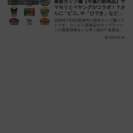
最新カップ麺【今週の新商品】ヤ
新作カップ麺発売予定
い。
マモリとペヤングがコラボ！？さ
らに “ピコ„ や「ひでき」など注
目の新作まとめ！
2026年7月6日新発売の新作カップ麺リス
トです。コンビニ新商品やカップラーメ
ンの最新情報をいち早く紹介!! 各製品の
特徴解説と独自入手したメーカー未公開
2026.07.06
の新作情報もありますので、カップ麺の
新商品が気になる方はご活用ください。