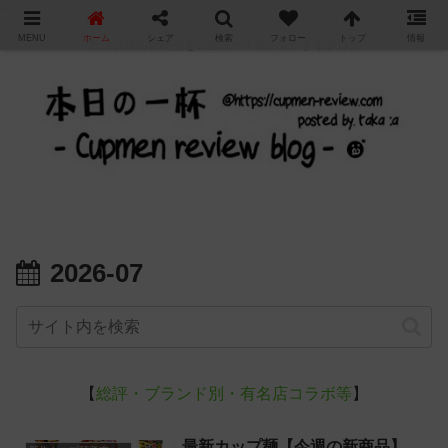
"
MENU
ホーム
シェア
検索
フォロー
トップ
情報
カップ麺の新商品をレビュー / アレンジするブログ
2026-07
【
総評・ブランド別・有名店コラボ等
】
最新カップ麺【今週の新商品】