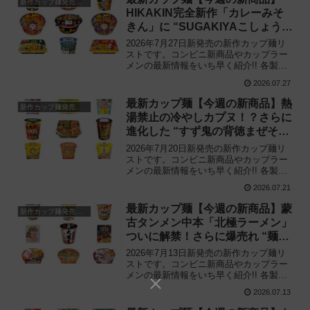
新作カップ麺発売予定
HIKAKIN完全新作「カレーみそ
きん」に “SUGAKIYAこしょう
MAX„ など注目の新作まとめ！
2026年7月27日新発売の新作カップ麺リ
ストです。コンビニ新商品やカップラー
メンの最新情報をいち早く紹介!! 各製品
の特徴解説と独自入手したメーカー未公
2026.07.27
開の新作情報もありますので、カップ麺
の新商品が気になる方はご活用くださ
最新カップ麺【今週の新商品】熱
新作カップ麺発売予定
い。
湯禁止の冷やしカプヌ！？さらに
進化した “すず鬼の背徳まぜそば
„ など注目の新作まとめ！
2026年7月20日新発売の新作カップ麺リ
ストです。コンビニ新商品やカップラー
メンの最新情報をいち早く紹介!! 各製品
の特徴解説と独自入手したメーカー未公
2026.07.21
開の新作情報もありますので、カップ麺
の新商品が気になる方はご活用くださ
最新カップ麺【今週の新商品】蒙
新作カップ麺発売予定
い。
古タンメン中本「北極ラーメン」
ついに解禁！さらに爆売れ “麺大
盛り„ シリーズの新味など注目の
2026年7月13日新発売の新作カップ麺リ
新作まとめ！
ストです。コンビニ新商品やカップラー
メンの最新情報をいち早く紹介!! 各製品
の特徴解説と独自入手したメーカー未公
2026.07.13
開の新作情報もありますので、カップ麺
の新商品が気になる方はご活用くださ