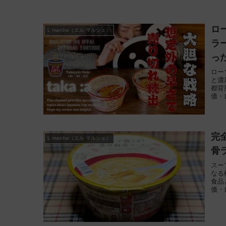
ロ
L marche（エル マルシェ）
ラ
っ
ロー
と濃
都背
価・
完
L marche（エル マルシェ）
骨
スー
なる
食品
価・