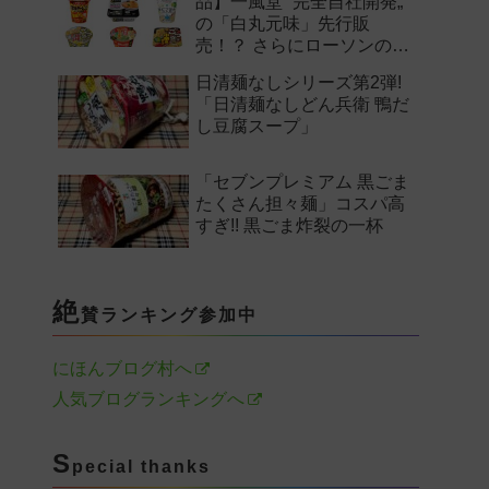
品】一風堂 “完全自社開発„
の「白丸元味」先行販
売！？ さらにローソンの激
辛チャレンジなどど注目の
日清麺なしシリーズ第2弾!
新作まとめ！
「日清麺なしどん兵衛 鴨だ
し豆腐スープ」
「セブンプレミアム 黒ごま
たくさん担々麺」コスパ高
すぎ!! 黒ごま炸裂の一杯
絶
賛ランキング参加中
にほんブログ村へ
人気ブログランキングへ
S
pecial thanks