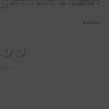
「しょうゆラーメン」と「みそラーメン」を食べてみた感想と評価・レ
ーです。
2021.04.28
次
2
へ
（エル マルシェ）