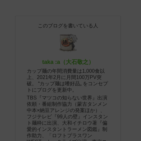
このブログを書いている人
taka :a（大石敬之）
カップ麺の年間消費量は1,000食以
上、2021年2月に月間100万PV突
破。 “カップ麺は嗜好品„ をコンセプ
トにブログを更新中。
TBS『マツコの知らない世界』出演
依頼・番組制作協力（蒙古タンメン
中本×納豆アレンジの発案ほか）、
フジテレビ『99人の壁』インスタン
ト麺枠に出演、大和イチロウ著『偏
愛的インスタントラーメン図鑑』制
作助力、「ロフトプラスワン