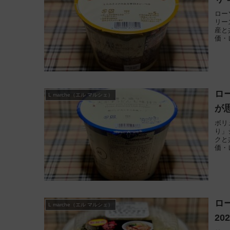
ロー
リー
産と
価・
ロ
L marche（エル マルシェ）
が
ボリ
り」
クと
価・
ロ
L marche（エル マルシェ）
20