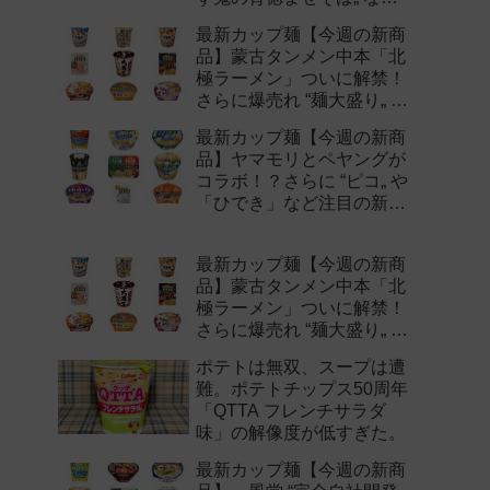
注目の新作まとめ！
最新カップ麺【今週の新商
品】蒙古タンメン中本「北
極ラーメン」ついに解禁！
さらに爆売れ “麺大盛り„ シ
リーズの新味など注目の新
最新カップ麺【今週の新商
作まとめ！
品】ヤマモリとペヤングが
コラボ！？さらに “ピコ„ や
「ひでき」など注目の新作
まとめ！
最新カップ麺【今週の新商
品】蒙古タンメン中本「北
極ラーメン」ついに解禁！
さらに爆売れ “麺大盛り„ シ
リーズの新味など注目の新
ポテトは無双、スープは遭
作まとめ！
難。ポテトチップス50周年
「QTTA フレンチサラダ
味」の解像度が低すぎた。
最新カップ麺【今週の新商