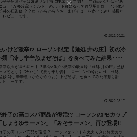
ル辛辛魚まぜそば爆誕!? 3年前に即席カップ麺として商品化された “あ
ニュー” が要冷蔵（チルド）のホット麺になって再登場!! ローソン限定
処井の庄監修 辛辛魚（からからうお）まぜそば」を食べてみた感想と
・レビューです。
2022.08.21
たいけど激辛!? ローソン限定【麺処 井の庄】初の冷
い麺「冷し辛辛魚まぜそば」を食べてみた結果‥‥
辛辛魚玉が味の決め手!? 豚骨×魚介×激辛の最高峰「麺処 井の庄」監修
ーズ初となる “冷やし” で夏を乗り切れ!! ローソンの冷たい麺「麺処井
監修 冷し辛辛魚（からからうお）まぜそば」を食べてみた感想と評
レビューです。
2022.08.17
売終了の高コスパ商品が復活!? ローソンのPBカップ
「しょうゆラーメン」「みそラーメン」再び登場!!
終了の高コスパ商品が復活!? ローソンセレクトを支えてきた格安カッ
ーメン「L marche エル マルシェ」版にリニューアル!! 日清食品と共同