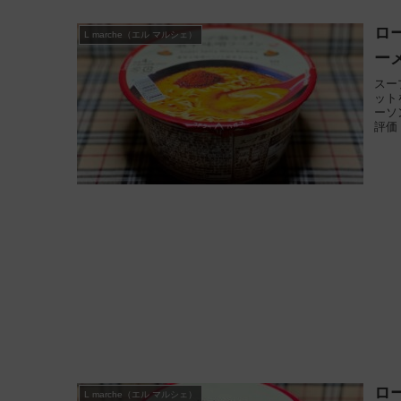
ロ
L marche（エル マルシェ）
ー
スー
ット
ーソ
評価
ロ
L marche（エル マルシェ）