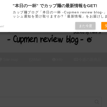
"本日の一杯" でカップ麺の最新情報をGET!
カップ麺の新商品をレビュー / アレンジするブログ
カップ麺ブログ「本日の一杯 -Cupmen review blog
ッシュ通知を受け取りますか?「最新情報」をお届けし
また今度
ush7
Site map
Mail
Info
今週の新商品