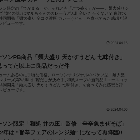
ソン限定の「でかまる」か、それとも「ごつ盛り」か——。麺大盛りシ
ズ “第4の味„ はマルちゃんのカレーうどん!! 辛い？ 辛くない？ 東洋水
共同開発「麺大盛り 辛コク濃厚 カレーうどん」を食べてみた感想と評
レビューです。
2024.04.16
ーソンPB商品「麺大盛り 天かすうどん 七味付き」
思ってた以上に良品だっだ件
ュームあるのに手頃な価格、ローソンオリジナルのバケツ型「麺大盛
シリーズ第3の味は “鰹だしが決め手„ 和風スープの新商品!! エースコッ
共同開発「麺大盛り 天かすうどん 七味付き」を食べてみた感想と評
レビューです。
2024.04.06
ーソン限定「麺処 井の庄」監修「辛辛魚まぜそば」
22年は “旨辛フェアのレンジ麺” になって再降臨!!