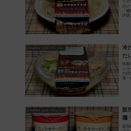
リア
のメ
「麺
評価
冷
L marche（エル マルシェ）
た
特製
シリ
の庄
価・
販
L marche（エル マルシェ）
麺
販売
プラ