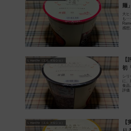
麺
大ヒ
も‥
Ra
感想
【
L marche（エル マルシェ）
初
シリ
に、
食品
評価
【
L marche（エル マルシェ）
り