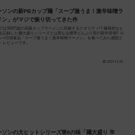
ーソンの新PBカップ麺「スープ激うま！激辛味噌ラ
メン」がマジで振り切ってきた件
プは300円超の高級カップラーメンに匹敵するクオリティ!? 爆発的なヒ
を記録した麺大盛りシリーズとは異なる標準どんぶり型の新作登場!! ロ
ン×日清食品「スープ激うま！激辛味噌ラーメン」を食べてみた感想と
・レビューです。
2024.11.05
ーソンの大ヒットシリーズ第6の味「麺大盛り 辛