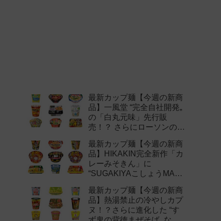
最新カップ麺【今週の新商
品】一風堂 “完全自社開発„
の「白丸元味」先行販
売！？ さらにローソンの激
辛チャレンジなどど注目の
最新カップ麺【今週の新商
新作まとめ！
品】HIKAKIN完全新作「カ
レーみそきん」に
“SUGAKIYAこしょうMAX„
など注目の新作まとめ！
最新カップ麺【今週の新商
品】熱湯禁止の冷やしカプ
ヌ！？さらに進化した “す
ず鬼の背徳まぜそば„ など