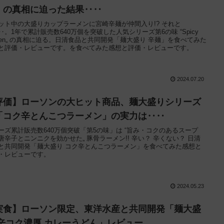
」の真相に迫った結果‥‥
ット中の大盛りカップラーメンに宮崎辛麺が仲間入り!? それと
‥。1年で累計販売数640万個を突破した人気シリーズ第6の味 “Spicy
men„ の真相に迫る。日清食品と共同開発「麺大盛り 辛麺」を食べてみた
と評価・レビューです。を食べてみた感想と評価・レビューです。
2024.07.20
評価】ローソンの大ヒット商品、麺大盛りシリーズ
「コク辛とんこつラーメン」の実力は‥‥
ーズ累計販売数640万個突破「第5の味」は “旨み・コクのあるスープ
唐辛子とニンニクを効かせた„ 豚骨ラーメン!! 辛い？ 辛くない？ 日清
と共同開発「麺大盛り コク辛とんこつラーメン」を食べてみた感想と
・レビューです。
2024.05.23
実食】ローソン限定、東洋水産と共同開発「麺大盛
 辛コク濃厚 カレーうどん」レビュー