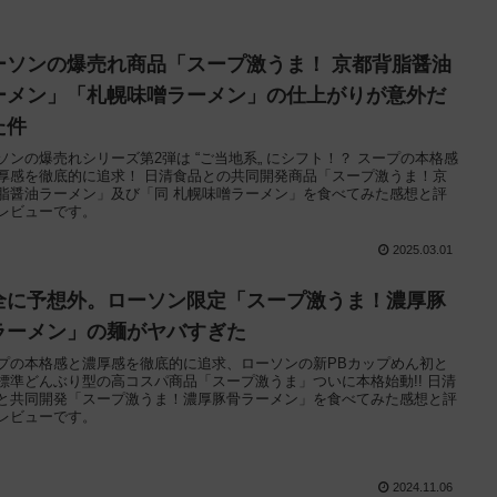
ーソンの爆売れ商品「スープ激うま！ 京都背脂醤油
ーメン」「札幌味噌ラーメン」の仕上がりが意外だ
た件
ソンの爆売れシリーズ第2弾は “ご当地系„ にシフト！？ スープの本格感
厚感を徹底的に追求！ 日清食品との共同開発商品「スープ激うま！京
脂醤油ラーメン」及び「同 札幌味噌ラーメン」を食べてみた感想と評
レビューです。
2025.03.01
全に予想外。ローソン限定「スープ激うま！濃厚豚
ラーメン」の麺がヤバすぎた
プの本格感と濃厚感を徹底的に追求、ローソンの新PBカップめん初と
標準どんぶり型の高コスパ商品「スープ激うま」ついに本格始動!! 日清
と共同開発「スープ激うま！濃厚豚骨ラーメン」を食べてみた感想と評
レビューです。
2024.11.06