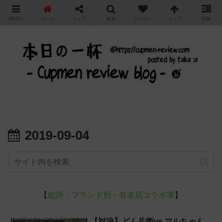
"
MENU
ホーム
シェア
検索
フォロー
トップ
情報
カップ麺の新商品をレビュー / アレンジするブログ
2019-09-04
【
総評・ブランド別・有名店コラボ等
】
【対決】どん兵衛vs.マルちゃん