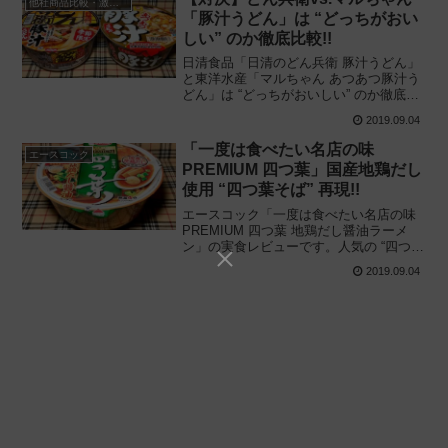
他社商品比較・激辛対決等
「豚汁うどん」は “どっちがおい
しい” のか徹底比較!!
日清食品「日清のどん兵衛 豚汁うどん」
と東洋水産「マルちゃん あつあつ豚汁う
どん」は “どっちがおいしい” のか徹底比
較! 同じ豚汁がテーマの秋冬期間限定カッ
2019.09.04
プ麺を同時に食べ比べ、味の違いや特徴
など、何が違うのか解説します。
「一度は食べたい名店の味
エースコック
PREMIUM 四つ葉」国産地鶏だし
使用 “四つ葉そば” 再現!!
エースコック「一度は食べたい名店の味
PREMIUM 四つ葉 地鶏だし醤油ラーメ
ン」の実食レビューです。人気の “四つ葉
そば” を再現! 国産地鶏だしを使用した高
2019.09.04
級版ご当店コラボカップラーメンを解
説、実際に食べてみた感想と評価です。