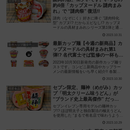
日清食品
約4倍「カップヌードル 謎肉まみ
れ」で “謎肉祭” 復活!!
謎肉（なぞにく）好きに捧ぐ “謎肉特化
型” カプヌ!? だからエビなし!? カップヌ
ードルの具材まみれシリーズ第1弾と通常
品の違いを比較してみた結果——。日清
2023.10.31
食品「カップヌードル 謎肉まみれ」を食
べてみた感想と評価・レビューです。
最新カップ麺【今週の新商品】カ
新作カップ麺発売予定
ップヌードルの具材まみれ第1
弾!? 名代富士そば監修の一杯も待
望の復活!!
2023年10月30日新発売の新作カップ麺リ
ストです。コンビニ新商品やカップラー
メンの最新情報をいち早く紹介!! 各製品
の特徴解説と独自入手したメーカー未公
2023.10.30
開の新作情報もありますので、カップ麺
の新商品が気になる方はご活用くださ
セブン限定、麺神（めがみ）カッ
明星食品
い。
プ「明太クリーム味うどん」が
“ブランド史上最高傑作” だった
件
セブンイレブン専用モデルの麺神カッ
プ!? ほぼ明太子と独自製法の極太うどん
を使用した “まるで有名店で味わうような
格別の一杯” を限定的に展開!! 明星食品
2023.10.29
「明星 麺神カップ 明太クリーム味うど
ん」を食べてみた感想と評価・レビュー