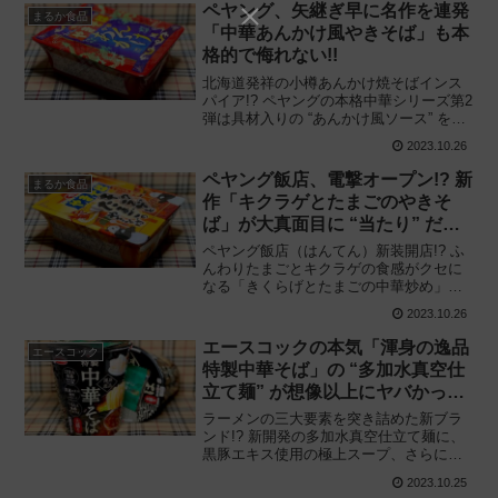
を食べてみた感想と評価・レビューで
ペヤング、矢継ぎ早に名作を連発
まるか食品
す。
「中華あんかけ風やきそば」も本
格的で侮れない!!
北海道発祥の小樽あんかけ焼そばインス
パイア!? ペヤングの本格中華シリーズ第2
弾は具材入りの “あんかけ風ソース” を使
用したアイディア商品!! まるか食品「ペ
2023.10.26
ヤング 中華あんかけ風やきそば」を食べ
てみた感想と評価・レビューです。
ペヤング飯店、電撃オープン!? 新
まるか食品
作「キクラゲとたまごのやきそ
ば」が大真面目に “当たり” だっ
た件!!
ペヤング飯店（はんてん）新装開店!? ふ
んわりたまごとキクラゲの食感がクセに
なる「きくらげとたまごの中華炒め」を
カップ焼きそばにアレンジ!! まるか食品
2023.10.26
「ペヤング キクラゲとたまごのやきそ
ば」を食べてみた感想と評価・レビュー
エースコックの本気「渾身の逸品
エースコック
です。
特製中華そば」の “多加水真空仕
立て麺” が想像以上にヤバかった
件
ラーメンの三大要素を突き詰めた新ブラ
ンド!? 新開発の多加水真空仕立て麺に、
黒豚エキス使用の極上スープ、さらにワ
ンタンを搭載した渾身の一杯!! エースコ
2023.10.25
ック「渾身の逸品 特製中華そば 大盛り」