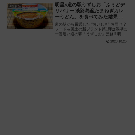
を食べてみた感想と評価・レビューで
明星×道の駅うずしお「ふぅどデ
明星食品
す。
リバリー 淡路島産たまねぎカレ
ーうどん」を食べてみた結果 →
味は悪くないけど‥‥
道の駅から厳選した “おいしさ” お届け!?
フード＆風土の新ブランド第1弾は渦潮に
一番近い道の駅「うずしお」監修!! 明星
食品「明星 ふぅどデリバリー 道の駅うず
2023.10.25
しお 淡路島産たまねぎカレーうどん」を
食べてみた感想と評価・レビューです。