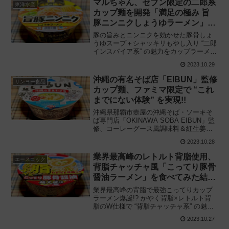
マルちゃん、セブン限定の二郎系
東洋水産
です。
カップ麺を開発「満足の極み 旨
豚ニンニクしょうゆラーメン」の
実力とは
豚の旨みとニンニクを効かせた豚骨しょ
うゆスープ＋シャッキリもやし入り “二郎
インスパイア系” の魅力をカップラーメン
で表現!! 東洋水産×セブンイレブン「満足
2023.10.29
の極み 旨豚ニンニクしょうゆラーメン」
を食べてみた感想と評価・レビューで
沖縄の有名そば店「EIBUN」監修
サンヨー食品
す。
カップ麺、ファミマ限定で “これ
までにない体験” を実現!!
沖縄県那覇市壺屋の沖縄そば・ソーキそ
ば専門店「OKINAWA SOBA EIBUN」監
修、コーレーグース風調味料＆紅生姜付
きのカップ麺で行列店の味わい再現!! サ
2023.10.28
ンヨー食品「EIBUN監修 沖縄そばの行列
店」を食べてみた感想と評価・レビュー
業界最高峰のレトルト背脂使用、
エースコック
です。
背脂チャッチャ風「こってり豚骨
醤油ラーメン」を食べてみた結
果‥‥
業界最高峰の背脂で最強こってりカップ
ラーメン爆誕!? かやく背脂×レトルト背
脂のW仕様で “背脂チャッチャ系” の魅力
を再現!! エースコック「背脂チャッチャ
2023.10.27
風 こってり豚骨醤油ラーメン 麺大盛り」