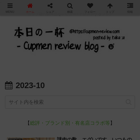
"
MENU
ホーム
シェア
検索
フォロー
トップ
情報
カップ麺の新商品をレビュー / アレンジするブログ
2023-10
【
総評・ブランド別・有名店コラボ等
】
謎肉の数、エグいです。いつもの