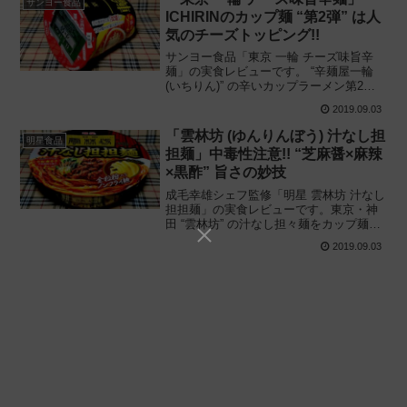
サンヨー食品
ICHIRINのカップ麺 “第2弾” は人
気のチーズトッピング!!
サンヨー食品「東京 一輪 チーズ味旨辛
麺」の実食レビューです。 “辛麺屋一輪
(いちりん)” の辛いカップラーメン第2弾!
人気のチーズトッピングを再現した中毒
2019.09.03
性の高いカップ麺の味や辛さレベルを解
説、実際に食べてみた感想と評価です。
「雲林坊 (ゆんりんぼう) 汁なし担
明星食品
担麺」中毒性注意!! “芝麻醤×麻辣
×黒酢” 旨さの妙技
成毛幸雄シェフ監修「明星 雲林坊 汁なし
担担麺」の実食レビューです。東京・神
田 “雲林坊” の汁なし担々麺をカップ麺で
再現! 全粒粉入りノンフライ麺を使ったコ
2019.09.03
ンビニ限定カップ麺の味や辛さを解説、
実際に食べてみた感想と評価です。