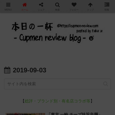
"
MENU
ホーム
シェア
検索
フォロー
トップ
情報
カップ麺の新商品をレビュー / アレンジするブログ
2019-09-03
【
総評・ブランド別・有名店コラボ等
】
「東京 一輪 チーズ味旨辛麺」