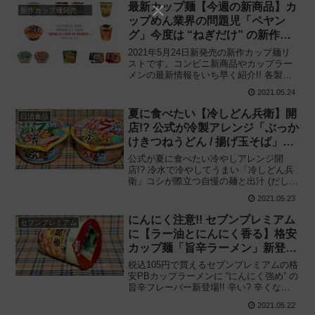
みた感想と評価・レビューです。
最新カップ麺【今週の新商品】カ
新作カップ麺発売予定
ップめん業界の問題児「ペヤン
グ」今度は “ねぎだけ” の新作を
市場に投下!?
2021年5月24日新発売の新作カップ麺リ
ストです。コンビニ新商品やカップラー
メンの最新情報をいち早く紹介!! 各製品
の特徴解説と独自入手したメーカー未公
2021.05.24
開の新作情報もありますので、カップ麺
の新商品が気になる方はご活用くださ
夏に食べたい【冷しどん兵衛】開
日清食品
い。
店!? 公式が冷製アレンジ「ぶっか
けきつねうどん / 揚げ玉そば」で
夏を乗り切れ!!
公式が夏に食べたい冷やしアレンジ開
店!? 冷水で冷やしてうまい「冷しどん兵
衛」コシが際立つ自慢の麺と出汁 (だし)
に注目!! 日清の冷しどん兵衛「ぶっかけ
2021.05.23
きつねうどん」「ぶっかけ揚げ玉そば」
を食べてみた感想と評価・レビューで
にんにく注意!! セブンプレミアム
セブンプレミアム
す。
に【ラー油とにんにく香る】格安
カップ麺「旨辛ラーメン」新登
場!!
税込105円で買えるセブンプレミアムの格
安PBカップラーメンに “にんにく強め” の
旨辛フレーバー新登場!! 辛い? 辛くない?
サンヨー食品と共同開発「ラー油とにん
2021.05.22
にく香る旨辛ラーメン」を食べてみた感