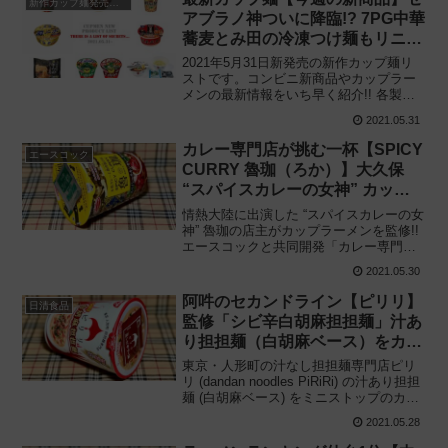
新作カップ麺発売予定
アブラノ神ついに降臨!? 7PG中華
蕎麦とみ田の冷凍つけ麺もリニュ
ーアル!!
2021年5月31日新発売の新作カップ麺リ
ストです。コンビニ新商品やカップラー
メンの最新情報をいち早く紹介!! 各製品
の特徴解説と独自入手したメーカー未公
2021.05.31
開の新作情報もありますので、カップ麺
の新商品が気になる方はご活用くださ
カレー専門店が挑む一杯【SPICY
エースコック
い。
CURRY 魯珈（ろか）】大久保
“スパイスカレーの女神” カップ
麺を監修!!
情熱大陸に出演した “スパイスカレーの女
神” 魯珈の店主がカップラーメンを監修!!
エースコックと共同開発「カレー専門店
が挑む一杯 SPICY CURRY 魯珈 (ろか) ス
2021.05.30
パイシーチキンカレーラーメン」を食べ
てみた感想と評価・レビューです。
阿吽のセカンドライン【ピリリ】
日清食品
監修「シビ辛白胡麻担担麺」汁あ
り担担麺（白胡麻ベース）をカッ
プ麺で再現!!
東京・人形町の汁なし担担麺専門店ピリ
リ (dandan noodles PiRiRi) の汁あり担担
麺 (白胡麻ベース) をミニストップのカッ
プラーメンとして商品化!! 日清食品「担
2021.05.28
担麺ピリリ シビ辛白胡麻担担麺」を食べ
てみた感想と評価・レビューです。