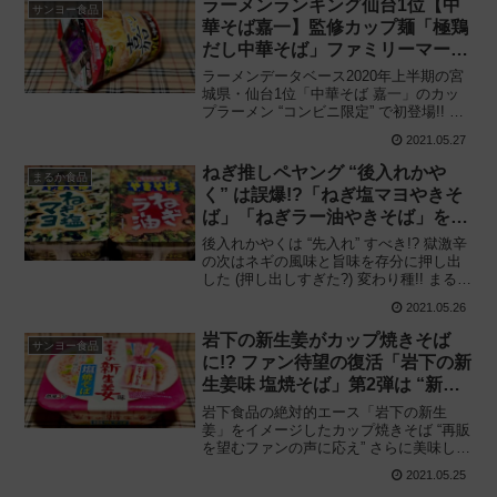
ラーメンランキング仙台1位【中
サンヨー食品
華そば嘉一】監修カップ麺「極鶏
だし中華そば」ファミリーマート
数量限定発売!!
ラーメン​データベース2020年上半期の宮
城県・仙台1位「中華そば 嘉一」のカッ
プラーメン “コンビニ限定” で初登場!! サ
ンヨー食品と共同開発「中華そば嘉一 (か
2021.05.27
いち) 監修 極鶏だし中華そば」を食べて
みた感想と評価・レビューです。
ねぎ推しペヤング “後入れかや
まるか食品
く” は誤爆!?「ねぎ塩マヨやきそ
ば」「ねぎラー油やきそば」を食
べてみた結果——
後入れかやくは “先入れ” すべき!? 獄激辛
の次はネギの風味と旨味を存分に押し出
した (押し出しすぎた?) 変わり種!! まるか
食品の新作「ペヤング ねぎ塩マヨやきそ
2021.05.26
ば」と「同 ねぎラー油やきそば」を食べ
てみた感想と評価・レビューです。
岩下の新生姜がカップ焼きそば
サンヨー食品
に!? ファン待望の復活「岩下の新
生姜味 塩焼そば」第2弾は “新生
姜感” アップ!!
岩下食品の絶対的エース「岩下の新生
姜」をイメージしたカップ焼きそば “再販
を望むファンの声に応え” さらに美味しく
なって再び登場!! サンヨー食品と共同開
2021.05.25
発「岩下の新生姜味 塩焼そば」を食べて