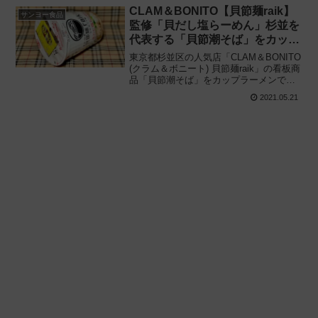
想と評価・レビューです。
CLAM＆BONITO【貝節麺raik】
サンヨー食品
監修「貝だし塩らーめん」杉並を
代表する「貝節潮そば」をカップ
麺で再現!!
東京都杉並区の人気店「CLAM＆BONITO
(クラム＆ボニート) 貝節麺raik」の看板商
品「貝節潮そば」をカップラーメンで再
現!! サンヨー食品と共同開発「貝節麺ラ
2021.05.21
イク監修 貝だし塩らーめん」を食べてみ
た感想と評価・レビューです。