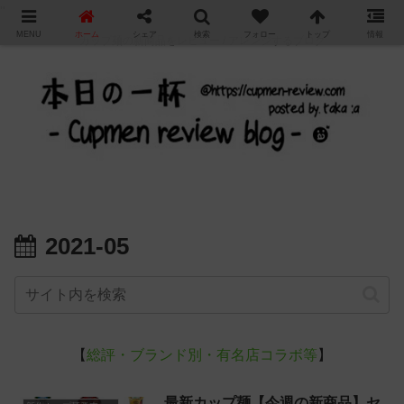
"
MENU
ホーム
シェア
検索
フォロー
トップ
情報
カップ麺の新商品をレビュー / アレンジするブログ
2021-05
【
総評・ブランド別・有名店コラボ等
】
最新カップ麺【今週の新商品】セ