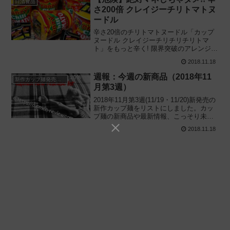
日清食品
さ200倍 クレイジーチリトマトヌ
ードル
辛さ20倍のチリトマトヌードル「カップ
ヌードル クレイジーチリチリチリトマ
ト」をもっと辛く! 限界突破のアレンジで
辛さ200倍に挑戦。超激辛チリチリチリオ
2018.11.18
イルを10袋入れたらどうなるか‥3段階に
分けて詳しく解説します。
週報：今週の新商品（2018年11
新作カップ麺発売予定
月第3週）
2018年11月第3週(11/19・11/20)新発売の
新作カップ麺をリストにしました。カッ
プ麺の新商品や最新情報、こっそり未発
表のタイトルも公開しているので、カッ
2018.11.18
プ麺の新製品や新しいニュースが気にな
る方はチェックしてみてください。