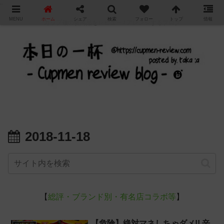
"
MENU
ホーム
シェア
検索
フォロー
トップ
情報
カップ麺の新商品をレビュー / アレンジするブログ
2018-11-18
【
総評・ブランド別・有名店コラボ等
】
【危険】絶対マネしちゃダメ!! 辛