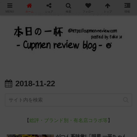
"
MENU
ホーム
シェア
検索
フォロー
トップ
情報
カップ麺の新商品をレビュー / アレンジするブログ
2018-11-22
【
総評・ブランド別・有名店コラボ等
】
がつん系味覚!「明星 一平ちゃん