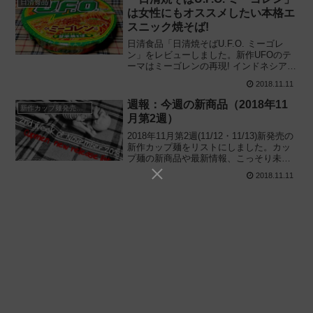
日清食品
は女性にもオススメしたい本格エ
スニック焼そば!
日清食品「日清焼そばU.F.O. ミーゴレ
ン」をレビューしました。新作UFOのテ
ーマはミーゴレンの再現! インドネシア風
甘辛焼そばをカップ麺にアレンジした新
2018.11.11
商品を実際に食べてみた感想と経験に基
づいて評価します。2018/11/12新発売
週報：今週の新商品（2018年11
新作カップ麺発売予定
月第2週）
2018年11月第2週(11/12・11/13)新発売の
新作カップ麺をリストにしました。カッ
プ麺の新商品や最新情報、こっそり未発
表のタイトルも公開しているので、カッ
2018.11.11
プ麺の新製品や新しいニュースが気にな
る方はチェックしてみてください。