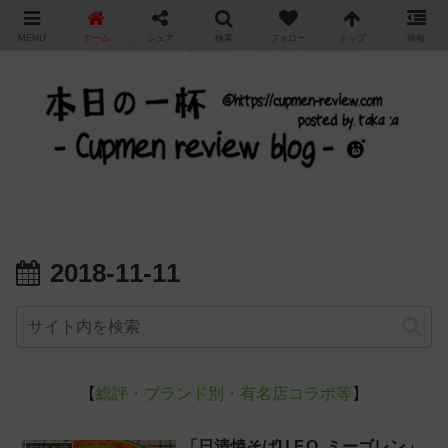
"
MENU
ホーム
シェア
検索
フォロー
トップ
情報
カップ麺の新商品をレビュー / アレンジするブログ
2018-11-11
【
総評・ブランド別・有名店コラボ等
】
「日清焼そばU.F.O. ミーゴレン」