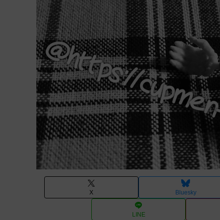
X
Bluesky
LINE