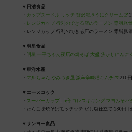
▼
日清食品
・
カップヌードル リッチ 贅沢濃厚うにクリーム
2
・
レンジカップ 行列のできる店のラーメン 背脂豚
・レンジカップ 行列のできる店のラーメン 背脂豚骨味噌
▼
明星食品
・
明星 一平ちゃん夜店の焼そば 大盛 焦がしにんに
▼
東洋水産
・
マルちゃん やみつき屋 激辛辛味噌キムチ
210円
▼
エースコック
・
スーパーカップ1.5倍 コレスキキング マヨみそ
・たらこ味焼そばモッチッチ だし塩仕立て 180円 | 
▼
サンヨー食品
・サッポロ一番 北海道醸造味噌使用 札幌味噌ラーメン