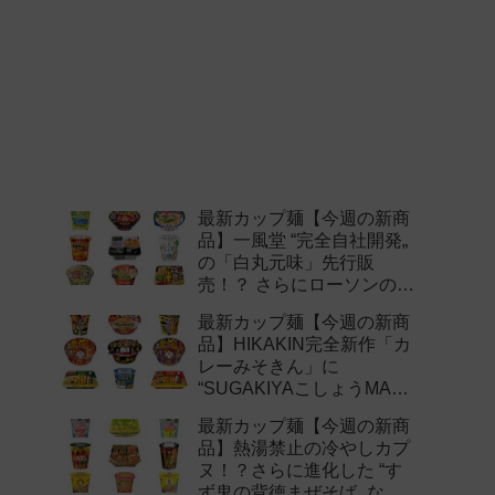
最新カップ麺【今週の新商
品】一風堂 “完全自社開発„
の「白丸元味」先行販
売！？ さらにローソンの激
辛チャレンジなどど注目の
最新カップ麺【今週の新商
新作まとめ！
品】HIKAKIN完全新作「カ
レーみそきん」に
“SUGAKIYAこしょうMAX„
など注目の新作まとめ！
最新カップ麺【今週の新商
品】熱湯禁止の冷やしカプ
ヌ！？さらに進化した “す
ず鬼の背徳まぜそば„ など