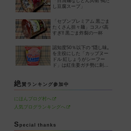
「日清麺なしどん兵衛 鴨だ
し豆腐スープ」
「セブンプレミアム 黒ごま
たくさん担々麺」コスパ高
すぎ!! 黒ごま炸裂の一杯
認知度50％以下の “隠し味„
を主役にした「カップヌー
ドル 紅しょうがシーフー
ド」は紅生姜ガチ勢に刺さ
るのか——。
絶
賛ランキング参加中
にほんブログ村へ
人気ブログランキングへ
S
pecial thanks