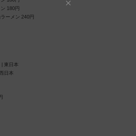
 180円
ーメン 240円
 | 東日本
 西日本
円