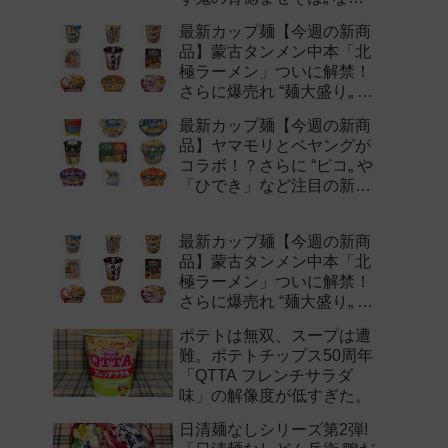
注目の新作まとめ！
最新カップ麺【今週の新商
品】蒙古タンメン中本「北
極ラーメン」ついに解禁！
さらに爆売れ “麺大盛り„ シ
リーズの新味など注目の新
最新カップ麺【今週の新商
作まとめ！
品】ヤマモリとペヤングが
コラボ！？さらに “ピコ„ や
「ひでき」など注目の新作
まとめ！
最新カップ麺【今週の新商
品】蒙古タンメン中本「北
極ラーメン」ついに解禁！
さらに爆売れ “麺大盛り„ シ
リーズの新味など注目の新
ポテトは無双、スープは遭
作まとめ！
難。ポテトチップス50周年
「QTTA フレンチサラダ
味」の解像度が低すぎた。
日清麺なしシリーズ第2弾!