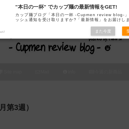
"本日の一杯" でカップ麺の最新情報をGET!
カップ麺の新商品をレビュー / アレンジするブログ
カップ麺ブログ「本日の一杯 -Cupmen review blog
ッシュ通知を受け取りますか?「最新情報」をお届けし
また今度
ush7
Site map
Mail
Info
今週の新商品
1月第3週）