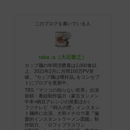
このブログを書いている人
taka :a（大石敬之）
カップ麺の年間消費量は1,000食以
上、2021年2月に月間100万PV突
破。 “カップ麺は嗜好品„ をコンセプ
トにブログを更新中。
TBS『マツコの知らない世界』出演
依頼・番組制作協力（蒙古タンメン
中本×納豆アレンジの発案ほか）、
フジテレビ『99人の壁』インスタン
ト麺枠に出演、大和イチロウ著『偏
愛的インスタントラーメン図鑑』制
作助力、「ロフトプラスワン