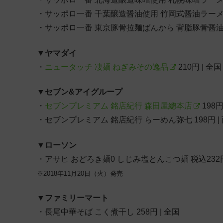
・サッポロ一番 千葉醸造醤油使用 竹岡式醤油ラーメン
・サッポロ一番 東京豚骨拉麺ばんから 背脂豚骨醤油ラ
▼
ヤマダイ
・
ニュータッチ 凄麺 ねぎみその逸品
210円 | 全国
▼
セブン&アイグループ
・
セブンプレミアム 銘店紀行 森田屋總本店
198円
・セブンプレミアム 銘店紀行 らーめん弥七 198円 |
▼
ローソン
・アサヒ おどろき麺0 しじみ塩とんこつ麺 税込232
※2018年11月20日（火）発売
▼
ファミリーマート
・長尾中華そば こく煮干し 258円 | 全国