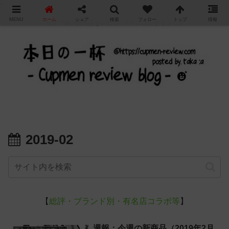
"
MENU
ホーム
シェア
検索
フォロー
トップ
情報
カップ麺の新商品をレビュー / アレンジするブログ
2019-02
【
総評・ブランド別・有名店コラボ等
】
週報：今週の新商品（2019年2月