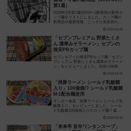
新作カップ麺発売予定
第1週）
2019年2月第1週(02/04〜)新発売の新作カ
ップ麺をリストにしました。カップ麺の
新商品や最新情報、こっそり未発表のタ
イトルも公開しているので、カップ麺の
2019.02.03
新製品や話題のニュースが気になる方は
チェックしてみてください。
「セブンプレミアム 野菜たくさ
セブンプレミアム
ん 濃厚みそラーメン」セブンの
格安PBカップ麺
セブン＆アイの格安PBカップ麺「セブン
プレミアム 野菜たくさん濃厚みそラーメ
ン」をレビューしました。別添の味噌だ
れで濃厚感を演出! 税込価格100円ジャス
2019.02.02
トのスーパー向け縦型PBカップ麺を実際
に食べてみた感想に基づき評価します。
「焼豚ラーメン シールド乳酸菌
サンポー食品
入り」100億個!? シールド乳酸菌
M-1配合麺使用
サンポー食品「焼豚ラーメン シールド乳
酸菌入り」をレビューしました。シール
ド乳酸菌100億個入りのカップ麺!? 森永
乳業のシールド乳酸菌M-1配合麺を使用し
2019.02.02
た九州とんこつ味のカップラーメンを実
際に食べてみた感想に基づき評価しま
「来来亭 旨辛ワンタンスープ」
エースコック
す。