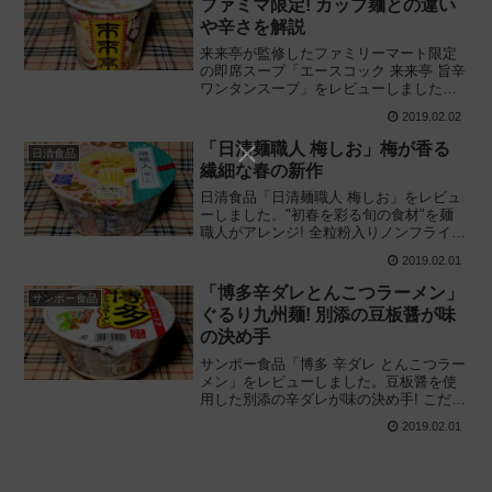
ファミマ限定! カップ麺との違い
や辛さを解説
来来亭が監修したファミリーマート限定
の即席スープ「エースコック 来来亭 旨辛
ワンタンスープ」をレビューしました。
カップラーメンの「来来亭 辛旨麺」との
2019.02.02
違いや辛さに注目しながら実際に食べて
みた感想に基づき評価しています。
「日清麺職人 梅しお」梅が香る
日清食品
繊細な春の新作
日清食品「日清麺職人 梅しお」をレビュ
ーしました。"初春を彩る旬の食材"を麺
職人がアレンジ! 全粒粉入りノンフライ麺
と梅しお淡麗スープが味わい深いカップ
2019.02.01
ラーメンを実際に食べてみた感想に基づ
き評価しています。女性の方にもオスス
「博多辛ダレとんこつラーメン」
サンポー食品
メ!
ぐるり九州麺! 別添の豆板醤が味
の決め手
サンポー食品「博多 辛ダレ とんこつラー
メン」をレビューしました。豆板醤を使
用した別添の辛ダレが味の決め手! こだわ
りの専用激カタ細麺を起用した九州のカ
2019.02.01
ップラーメンを実際に食べてみた感想に
基づいて評価しています。