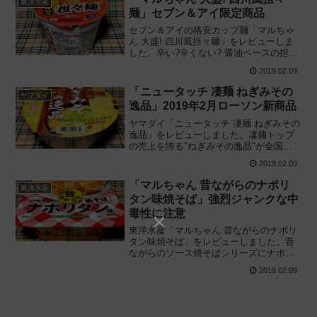
東洋水産
麺」セブン＆アイ限定商品
セブン＆アイの格安カップ麺「マルちゃ
ん 大盛! 四川風担々麺」をレビューしま
した。辛い?辛くない? 醤油ベースの担担
麺! 税込価格100円ジャストのスーパー向
2019.02.09
け大盛バケツ型カップ麺を実際に食べて
みた感想に基づき評価します。
「ニュータッチ 凄麺 ねぎみその
ヤマダイ
逸品」2019年2月ローソン新商品
ヤマダイ「ニュータッチ 凄麺 ねぎみその
逸品」をレビューしました。凄麺トップ
の売上を誇る"ねぎみその逸品"が全国の
ローソンで新発売! 別添おろしニンニクが
2019.02.09
決め手の正直うますぎるカップ麺を真剣
に食べてみた感想に基づき評価します。
「マルちゃん 昔ながらのナポリ
東洋水産
タン味焼そば」強烈ジャンクな中
毒性に注意
東洋水産「マルちゃん 昔ながらのナポリ
タン味焼そば」をレビューしました。昔
ながらのソース焼そばシリーズにナポリ
タン味が新登場! ナポリタンでも焼そばの
2019.02.09
プライドは忘れない個性派カップ焼そば
を実際に食べてみた感想に基づき評価し
ます。