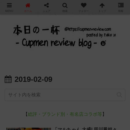
"
MENU
ホーム
シェア
検索
フォロー
トップ
情報
カップ麺の新商品をレビュー / アレンジするブログ
2019-02-09
【
総評・ブランド別・有名店コラボ等
】
「マルちゃん 大盛! 四川風担々