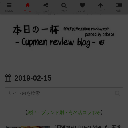
"
MENU
ホーム
シェア
検索
フォロー
トップ
情報
カップ麺の新商品をレビュー / アレンジするブログ
2019-02-15
【
総評・ブランド別・有名店コラボ等
】
「日清焼そばU.F.O. 油そば」王道