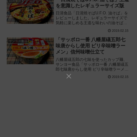
日清食品
を意識したレギュラーサイズ版
日清食品「日清焼そばU.F.O. 油そば」を
レビューしました。レギュラーサイズで
気軽に楽しめる王道な味わいの油そば新
登場! UFOシリーズ初のレギュラーサイズ
2019.02.15
となるカップ油そばを実際に食べてみた
感想に基づき評価します。
「サッポロ一番 八幡屋礒五郎七
サンヨー食品
味唐からし使用 ピリ辛味噌ラー
メン」信州味噌仕立て
八幡屋礒五郎の七味を使ったカップ麺、
サンヨー食品「サッポロ一番 八幡屋礒五
郎七味唐からし使用 ピリ辛味噌ラーメ
ン」のレビューです。信州味噌の風味と
2019.02.15
八幡屋礒五郎の特徴である生姜に注目し
ながら実際に食べてみた感想に基づき評
価しました。