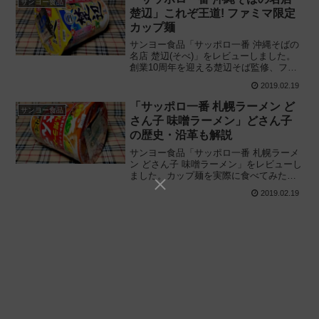
サンヨー食品
楚辺」これぞ王道! ファミマ限定
カップ麺
サンヨー食品「サッポロ一番 沖縄そばの
名店 楚辺(そべ)」をレビューしました。
創業10周年を迎える楚辺そば監修、ファ
ミマ限定カップ麺を実際に食べてみた感
2019.02.19
想に基づいて評価し、沖縄そばの歴史や
特徴も解説しています。
「サッポロ一番 札幌ラーメン ど
サンヨー食品
さん子 味噌ラーメン」どさん子
の歴史・沿革も解説
サンヨー食品「サッポロ一番 札幌ラーメ
ン どさん子 味噌ラーメン」をレビューし
ました。カップ麺を実際に食べてみた感
想に基づいて評価し、どさん子の歴史や
2019.02.19
沿革、さらに一風堂、どさん娘、どさん
子大将との関係も解説します。