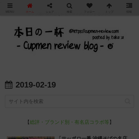
"
MENU
ホーム
シェア
検索
フォロー
トップ
情報
カップ麺の新商品をレビュー / アレンジするブログ
2019-02-19
【
総評・ブランド別・有名店コラボ等
】
「サッポロ一番 沖縄そばの名店