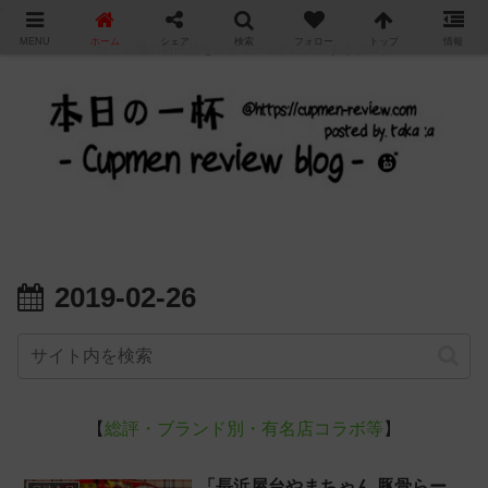
"
MENU
ホーム
シェア
検索
フォロー
トップ
情報
カップ麺の新商品をレビュー / アレンジするブログ
2019-02-26
【
総評・ブランド別・有名店コラボ等
】
「長浜屋台やまちゃん 豚骨らー