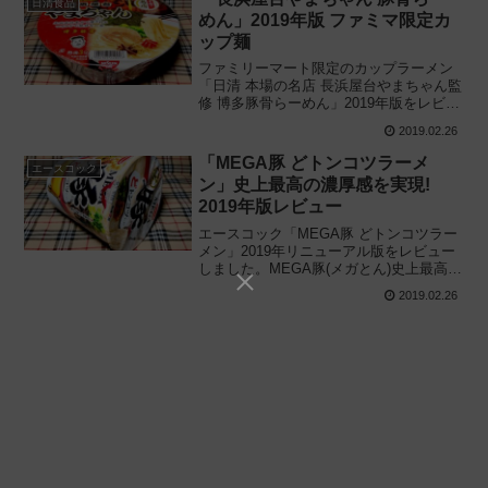
日清食品
めん」2019年版 ファミマ限定カ
ップ麺
ファミリーマート限定のカップラーメン
「日清 本場の名店 長浜屋台やまちゃん監
修 博多豚骨らーめん」2019年版をレビュ
ーしました。再現カップ麺を実際に食べ
2019.02.26
てみた感想に基づいて評価し、お店の歴
史や博多屋台減少の理由も解説していま
「MEGA豚 どトンコツラーメ
エースコック
す。
ン」史上最高の濃厚感を実現!
2019年版レビュー
エースコック「MEGA豚 どトンコツラー
メン」2019年リニューアル版をレビュー
しました。MEGA豚(メガとん)史上最高の
濃厚感を実現! 豚レバーが衝撃的な豚骨味
2019.02.26
のカップラーメンを実際に食べてみた感
想に基づき評価しています。