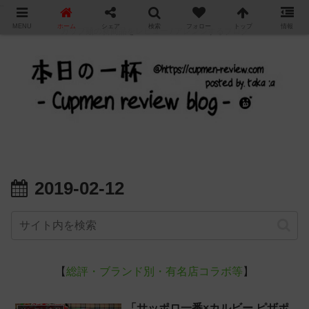
"
MENU
ホーム
シェア
検索
フォロー
トップ
情報
カップ麺の新商品をレビュー / アレンジするブログ
2019-02-12
【
総評・ブランド別・有名店コラボ等
】
「サッポロ一番×カルビー ピザポ