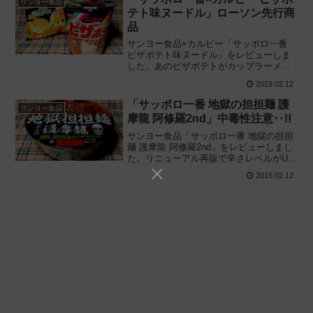
サンヨー食品
テト味ヌードル」ローソン先行商
品
サンヨー食品×カルビー「サッポロ一番
ピザポテト味ヌードル」をレビューしま
した。あのピザポテトがカップラーメン
に!? ローソン限定のスナック系カップ麺
2019.02.12
をポテトチップスと食べ比べてみた感想
に基づいて再現度を評価します。
「サッポロ一番 地獄の担担麺 護
サンヨー食品
摩龍 阿修羅2nd」中毒性注意‥!!
サンヨー食品「サッポロ一番 地獄の担担
麺 護摩龍 阿修羅2nd」をレビューしまし
た。リニューアル再販で辛さレベルがUP
した護摩龍(ごまりゅう)の激辛再現カップ
2019.02.12
ラーメン"阿修羅2nd"を実際に食べてみた
感想に基づき評価します。