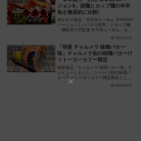
寿がきや食品
ジョンII」袋麺とカップ麺の辛辛
魚を徹底的に比較!
寿がきや食品「辛辛魚らーめん 辛辛MAX
バージョン2 ハバネロ使用」とカップ麺
「麺処井の庄監修 辛辛魚らーめん」を徹
底比較。2019年版の辛辛魚(からからう
2019.02.21
お)別Ver.を食べ比べた感想に基づき、違
いや特徴を評価・レビューします。
「明星 チャルメラ 味噌バター
明星食品
味」チャルメラ初の味噌バター!?
イトーヨーカドー限定
明星食品「チャルメラ 味噌バター味」を
レビューしました。シリーズ初の味噌バ
ター!? イトーヨーカドー限定商品として
開発されたカップラーメンのタテ型チャ
2019.02.21
ルメラカップをコスパに注目しながら実
際に食べてみた感想に基づき評価しま
す。