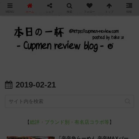
"
MENU
ホーム
シェア
検索
フォロー
トップ
情報
カップ麺の新商品をレビュー / アレンジするブログ
2019-02-21
【
総評・ブランド別・有名店コラボ等
】
「辛辛魚らーめん 辛辛MAXバー