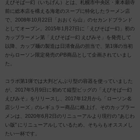
えびそば一幻（いちげん）とは、札幌市中央区・東本願寺
前に総本店を構える海老のスープに特化したラーメン店
で、2008年10月22日「おおくら山」のセカンドブランド
としてオープン。2015年1月27日に「えびそば一幻」初の
カップラーメン第「えびそば一幻 えびみそ」を発売して
以降、カップ麺の製造は日清食品の担当で、第1弾の当初
からローソン限定発売のPB商品として企画されていまし
た。
コラボ第1弾では大判どんぶり型の容器を使っていました
が、2017年5月9日に初めて縦型ビッグの「えびそば一幻
えびみそ」をリリースし、2017年12月から「ローソン名
店シリーズ」のレギュラー商品に格上げ。そのカップラー
メンは、2020年6月2日のリニューアルより現行の “あじわ
い版” にリニューアルしているため、そちらもオススメし
たい一杯です。