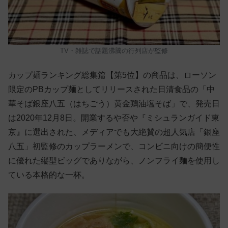
TV・雑誌で話題沸騰の行列店が監修
カップ麺ランキング総集篇【第5位】の商品は、ローソン
限定のPBカップ麺としてリリースされた日清食品の「中
華そば銀座八五（はちごう）黄金鶏油塩そば」で、発売日
は2020年12月8日。開業するや否や『ミシュランガイド東
京』に選出された、メディアでも大絶賛の超人気店「銀座
八五」初監修のカップラーメンで、コンビニ向けの簡便性
に優れた縦型ビッグでありながら、ノンフライ麺を使用し
ている本格的な一杯。