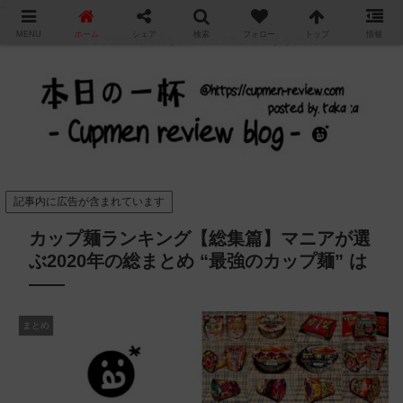
"
MENU
ホーム
シェア
検索
フォロー
トップ
情報
カップ麺の新商品をレビュー / アレンジするブログ
記事内に広告が含まれています
カップ麺ランキング【総集篇】マニアが選
ぶ2020年の総まとめ “最強のカップ麺” は
——
まとめ