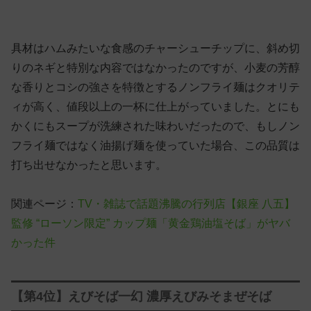
具材はハムみたいな食感のチャーシューチップに、斜め切
りのネギと特別な内容ではなかったのですが、小麦の芳醇
な香りとコシの強さを特徴とするノンフライ麺はクオリテ
ィが高く、値段以上の一杯に仕上がっていました。とにも
かくにもスープが洗練された味わいだったので、もしノン
フライ麺ではなく油揚げ麺を使っていた場合、この品質は
打ち出せなかったと思います。
関連ページ：
TV・雑誌で話題沸騰の行列店【銀座 八五】
監修 “ローソン限定” カップ麺「黄金鶏油塩そば」がヤバ
かった件
【第4位】えびそば一幻 濃厚えびみそまぜそば