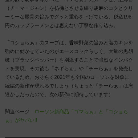
（チーマージャン）を彷彿とさせる練り胡麻のコクとクリ
ーミーな豚骨の旨みでグッと重心を下げている、税込198
円のカップラーメンとは思えない丁寧な作り込み。
「コショらぁ」のスープは、香味野菜の旨みと塩のキレを
強めに効かせていたのがエースコックらしく、大量の黒胡
椒（ブラックペッパー）を別添することで強烈なインパク
トを実現。その後も「ネギらぁ」や「チーらぁ」を発売し
ているため、おそらく2021年も全国のローソンを対象に
続編の新作が現れるでしょう（ちょっと「チーらぁ」は肩
透かしだったので、次の新作に期待しています）
関連ページ：
ローソン新商品「ゴマらぁ」と「コショら
ぁ」がヤバい!!