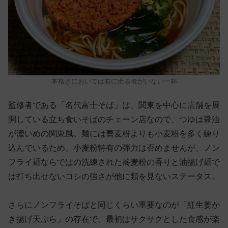
本格さにおいては右に出る者がいない一杯
監修者である「名代富士そば」は、関東を中心に店舗を展
開している立ち食いそばのチェーン店なので、つゆは醤油
が濃いめの関東風。麺には蕎麦粉よりも小麦粉を多く練り
込んでいるため、小麦粉特有の弾力は否めませんが、ノン
フライ麺ならではの洗練された蕎麦粉の香りと油揚げ麺で
は打ち出せないコシの強さが他に類を見ないステータス。
さらにノンフライそばと同じくらい重要なのが「紅生姜か
き揚げ天ぷら」の存在で、最初はサクサクとした食感が楽