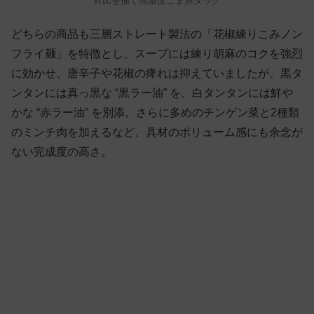
対比を描く高濃度ごま系タッグ
どちらの商品も三層ストレート製法の「花椒練りこみノン
フライ麺」を特徴とし、スープには練り胡麻のコクを強烈
に効かせ、唐辛子や花椒の痺れは抑えていましたが、黒タ
ンタンには真っ黒な “黒ラー油” を、白タンタンには鮮や
かな “赤ラー油” を別添。さらに多めのチンゲン菜と2種類
のミンチ肉を加えるなど、具材のボリューム感にも余念が
ない完成度の高さ。