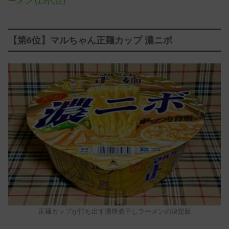
ーメン (13代目)
【第6位】マルちゃん正麺カップ 濃ニボ
正麺カップが打ち出す濃厚煮干しラーメンの決定版