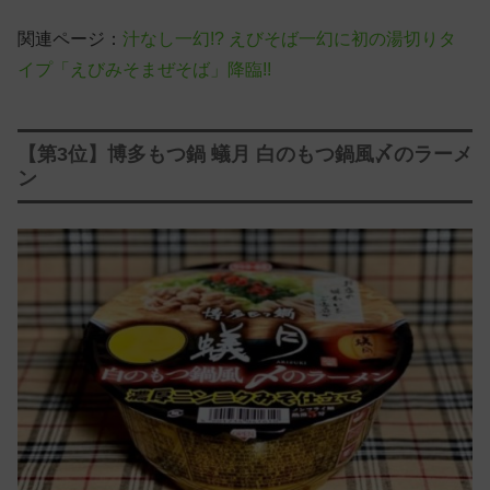
関連ページ：
汁なし一幻!? えびそば一幻に初の湯切りタ
イプ「えびみそまぜそば」降臨!!
【第3位】博多もつ鍋 蟻月 白のもつ鍋風〆のラーメ
ン