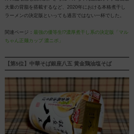
大量の背脂を搭載するなど、2020年における本格煮干し
ラーメンの決定版といっても過言ではない一杯でした。
関連ページ：
最強の優等生!?濃厚煮干し系の決定版「マル
ちゃん正麺カップ 濃ニボ」
【第5位】中華そば銀座八五 黄金鶏油塩そば