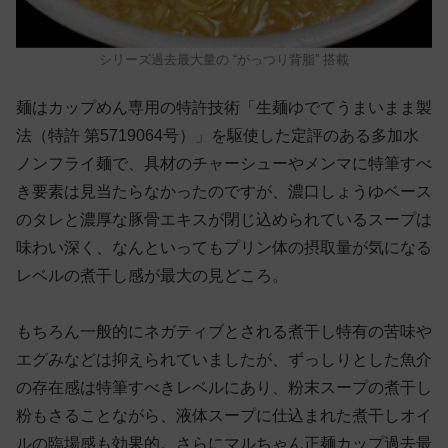
シリーズ過去最大量の “がっつり背脂” 搭載
麺はカップめん専用の特許技術「生麺ゆでてうまいまま製
法（特許 第5719064号）」を駆使した定評のある多加水
ノンフライ麺で、具材のチャーシューやメンマに特筆すべ
き要素は見当たらなかったのですが、濃口しょうゆベース
のタレと濃厚な豚骨エキスが閉じ込められているスープは
味わい深く、なんといってもプリン体の摂取量が気になる
レベルの煮干し感が最大の見どころ。
もちろん一般的にネガティブとされる煮干し特有の苦味や
エグみなどは抑えられていましたが、ずっしりとした魚介
の存在感は特筆すべきレベルにあり、粉末スープの煮干し
粉もさることながら、液体スープに仕込まれた煮干しオイ
ルの臨場感も効果的。さらにマルちゃん正麺カップ過去最