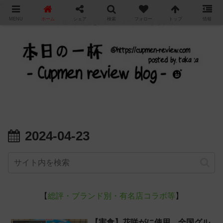
"
MENU
ホーム
シェア
検索
フォロー
トップ
情報
カップ麺の新商品をレビュー / アレンジするブログ
2024-04-23
【
総評・ブランド別・有名店コラボ等
】
【実食】花咲がに使用、全国グル