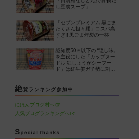
「日清麺なしどん兵衛 鴨だ
し豆腐スープ」
「セブンプレミアム 黒ごま
たくさん担々麺」コスパ高
すぎ!! 黒ごま炸裂の一杯
認知度50％以下の “隠し味„
を主役にした「カップヌー
ドル 紅しょうがシーフー
ド」は紅生姜ガチ勢に刺さ
るのか——。
絶
賛ランキング参加中
にほんブログ村へ
人気ブログランキングへ
S
pecial thanks