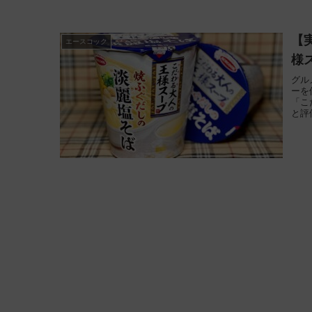
【
エースコック
様
グル
ーを
「こ
と評