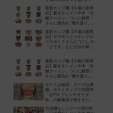
注目の新作まとめ！
最新カップ麺【今週の新商
品】蒙古タンメン中本「北
極ラーメン」ついに解禁！
さらに爆売れ “麺大盛り„ シ
リーズの新味など注目の新
最新カップ麺【今週の新商
作まとめ！
品】ヤマモリとペヤングが
コラボ！？さらに “ピコ„ や
「ひでき」など注目の新作
まとめ！
最新カップ麺【今週の新商
品】蒙古タンメン中本「北
極ラーメン」ついに解禁！
さらに爆売れ “麺大盛り„ シ
リーズの新味など注目の新
ポテトは無双、スープは遭
作まとめ！
難。ポテトチップス50周年
「QTTA フレンチサラダ
味」の解像度が低すぎた。
日清麺なしシリーズ第2弾!