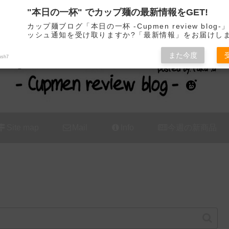
"本日の一杯" でカップ麺の最新情報をGET!
カップ麺の新商品をレビュー / アレンジするブログ
カップ麺ブログ「本日の一杯 -Cupmen review blog
ッシュ通知を受け取りますか?「最新情報」をお届けし
また今度
ush7
Site map
Mail
Info
今週の新商品