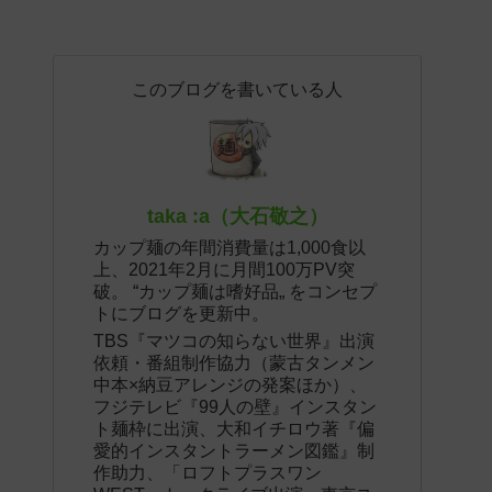
このブログを書いている人
taka :a（大石敬之）
カップ麺の年間消費量は1,000食以
上、2021年2月に月間100万PV突
破。 “カップ麺は嗜好品„ をコンセプ
トにブログを更新中。
TBS『マツコの知らない世界』出演
依頼・番組制作協力（蒙古タンメン
中本×納豆アレンジの発案ほか）、
フジテレビ『99人の壁』インスタン
ト麺枠に出演、大和イチロウ著『偏
愛的インスタントラーメン図鑑』制
作助力、「ロフトプラスワン