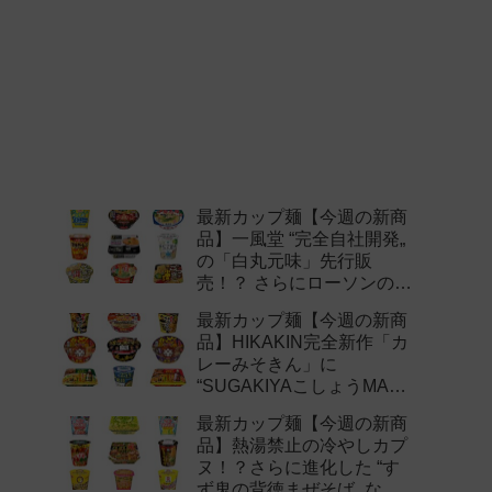
最新カップ麺【今週の新商
品】一風堂 “完全自社開発„
の「白丸元味」先行販
売！？ さらにローソンの激
辛チャレンジなどど注目の
最新カップ麺【今週の新商
新作まとめ！
品】HIKAKIN完全新作「カ
レーみそきん」に
“SUGAKIYAこしょうMAX„
など注目の新作まとめ！
最新カップ麺【今週の新商
品】熱湯禁止の冷やしカプ
ヌ！？さらに進化した “す
ず鬼の背徳まぜそば„ など