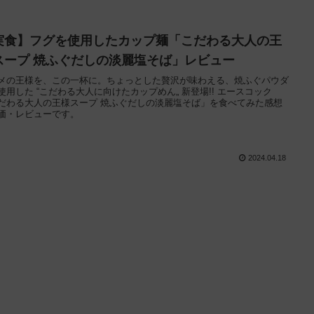
実食】フグを使用したカップ麺「こだわる大人の王
スープ 焼ふぐだしの淡麗塩そば」レビュー
メの王様を、この一杯に。ちょっとした贅沢が味わえる、焼ふぐパウダ
使用した “こだわる大人に向けたカップめん„ 新登場!! エースコック
だわる大人の王様スープ 焼ふぐだしの淡麗塩そば」を食べてみた感想
価・レビューです。
2024.04.18