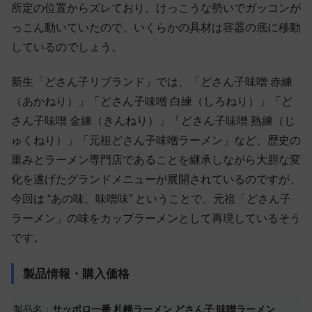
所定の位置からズレており、けっこうな勢いでガッコンが
っこん動いていたので、いくらかの具材は容器の底に移動
しているのでしょう。
新生「どさん子リブランド」では、「どさん子味噌 赤練
（あかねり）」「どさん子味噌 白練（しろねり）」「ど
さん子味噌 金練（きんねり）」「どさん子味噌 熟練（じ
ゅくねり）」「元祖どさん子味噌ラーメン」など、歴史の
重みとラーメン専門店であることを継承しながら大胆な変
化を遂げたグランドメニューが展開されているのですが、
今回は “あの味、味噌味” ということで、元祖「どさん子
ラーメン」の味をカップラーメンとして再現しているそう
です。
製品情報・購入価格
製品名：
サッポロ一番 札幌ラーメン どさん子 味噌ラーメン