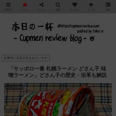
"
MENU
ホーム
シェア
検索
フォロー
トップ
情報
カップ麺の新商品をレビュー / アレンジするブログ
記事内に広告が含まれています
「サッポロ一番 札幌ラーメン どさん子 味
噌ラーメン」どさん子の歴史・沿革も解説
サンヨー食品