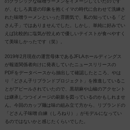
のクラシックな味噌ラーメンをイメージしていたのです
が、むしろ真逆の印象を抱くイマの時代に合わせて洗練さ
れた味噌ラーメンといった雰囲気で、私の知っている「ど
さん子」ではありませんでした。しかし、単純に好みでい
えば比較的に塩気が控えめで優しいテイストが食べやすく
て美味しかったです（笑）。
2019年2月現在の運営母体であるJFLAホールディングス
が報道関係者向けに発表していたニュースリリースの
PDFをデータベースから抽出して確認したところ、やは
り「どさん子リブランドプロジェクト」を推進しているこ
とがアピールされていたので、黒胡麻や山椒のアクセント
は継承しつつイメージの刷新を図っているのかもしれませ
ん。今回のカップ麺は味の組み立て方から、リブランドの
「どさん子味噌 白練（しろねり）」がモデルになってい
るのではないかと感じたくらいでした。