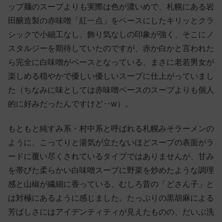
ップ麺のスープよりも実際は色が濃いめで、札幌にある岩
田醸造製の赤味噌「紅一点」をベースにしたキリッとクラ
シックで小細工なし、飾り気なしの印象が強く、そこにノ
スタルジーを期待していたのですが、赤か白かと言われた
ら完全に白味噌がベースとなっている、まさに老若男女が
楽しめる穏やかで優しい優しいスープに仕上がっていまし
た（ちなみに味としては赤味噌ベースのスープよりも個人
的に好みだったんですけど‥w）。
もともと純すみ系・村中系と呼ばれる札幌みそラーメンの
ように、こってりと湯気が立たないほどスープの表面がラ
ードに覆い尽くされているタイプではありませんが、甘み
を帯びた柔らかい白味噌スープに野菜を炒めたような調理
感と山椒が繊細に香っている、むしろ昔の「どさん子」と
は対極にあるように感じました。たっぷりの黒胡麻による
芳ばしさにはアイデンティティが見えたものの、だいぶ洗