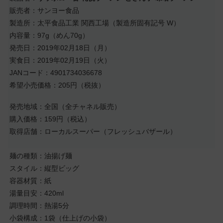
販売者：サンヨー食品
製造所：太平食品工業 関西工場（製造所固有記号 W）
内容量：97g（めん70g）
発売日：2019年02月18日（月）
実食日：2019年02月19日（火）
JANコード：4901734036678
希望小売価格：205円（税抜）
発売地域：全国（全チャネル販売）
購入価格：159円（税込）
取得店舗：ローカルスーパー（フレッシュバザール）
麺の種類：油揚げ麺
スタイル：縦型ビッグ
容器材質：紙
湯量目安：420ml
調理時間：熱湯5分
小袋構成：1袋（仕上げの小袋）