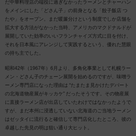
だ中華料理店の端役に過ぎなかったラーメンとチャーハン
をメインにした「どさん子」の前身となる「餃子飯店 つ
たや」をオープン。まだ暖簾分けという制度でしか店舗を
拡大する方法がなかった当時、アメリカのマクドナルドが
展開していた効率のいいフランチャイズ方式に目を付け、
それを日本風にアレンジして実践するという、優れた慧眼
の持ち主でした。
昭和42年（1967年）6月より、多角化事業として札幌ラー
メン・どさん子のチェーン展開を始めるのですが、味噌ラ
ーメン専門店になった理由は “たまたま見かけたデパート
の北海道物産展がキッカケ” だったそうです。その物産展
に直接ラーメン店が出店していたわけではなかったようで
すが、まだ本州に浸透していない北海道のご当地ラーメン
はゼッタイに流行ると確信して専門店化したところ、彼の
卓越した先見の明は狙い通り大ヒット。