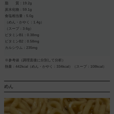
脂 質：19.2g
炭水化物：59.1g
食塩相当量：5.0g
（めん・かやく：1.4g）
（スープ：3.6g）
ビタミンB1：0.38mg
ビタミンB2：0.58mg
カルシウム：235mg
※参考値（調理直後に分別して分析）
熱量：442kcal（めん・かやく：334kcal）（スープ：108kcal）
めん