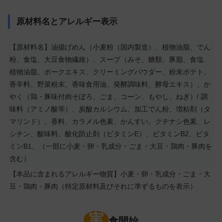
原材料名とアレルギー表示
【原材料名】油揚げめん（小麦粉（国内製造）、植物油脂、でん
粉、食塩、大豆食物繊維）、スープ（みそ、糖類、豚脂、食塩、
植物油脂、ポークエキス、クリーミングパウダー、粉末ポテト、
香辛料、野菜粉末、香味食用油、発酵調味料、酵母エキス）、か
やく（鶏・豚味付肉そぼろ、ごま、コーン、もやし、ねぎ）/ 調
味料（アミノ酸等）、炭酸カルシウム、加工でん粉、増粘剤（タ
マリンド）、香料、カラメル色素、かんすい、クチナシ色素、レ
シチン、酸味料、酸化防止剤（ビタミンE）、ビタミンB2、ビタ
ミンB1、（一部に小麦・卵・乳成分・ごま・大豆・鶏肉・豚肉を
含む）
【本品に含まれるアレルギー物質】小麦・卵・乳成分・ごま・大
豆・鶏肉・豚肉（特定原材料及びそれに準ずるものを表示）
実
食開始