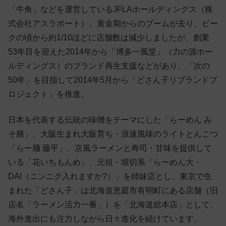
「牛角」などを運営しているJFLAホールディングス（株
式会社アスラポート）。黄金期からのブームが去り、ピー
クの頃から約1/10ほどに店舗数は減少しましたが、創業
53年目を迎えた2014年から「博多一風堂」（力の源ホー
ルディングス）のブランド再生支援などがあり、「次の
50年」を目指して2014年5月から「どさん子リブランドプ
ロジェクト」を推進。
日本を代表する伝統の味噌をテーマにした「らーめん み
そ膳」、大阪生まれ大阪育ち・浪速風味のライトとんこつ
「らー麺 藤平」、京風ラーメンと寿司・甘味を提供して
いる「花いちもんめ」、元祖・堀切系「らーめん大・
DAI（ニンニク入れますか?）」を姉妹店とし、東京で生
まれた「どさん子」は北海道恵庭市有明町にある店舗（旧
店名「ラーメン活力一番」）を「北海道総本店」として、
海外進出にも注力しながら日々進化を続けています。