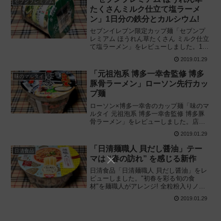
セブンプレミアム
たくさんミルク仕立て塩ラーメ
ン」1日分の鉄分とカルシウム!
セブンイレブン限定カップ麺「セブンプ
レミアム ほうれん草たくさん ミルク仕立
て塩ラーメン」をレビューしました。1日
分の鉄分とカルシウム! サンヨー食品と共
2019.01.29
同開発したカップ麺を実際に食べてみた
感想に基づき評価しています。生い茂る
「元祖泡系 博多一幸舎監修 博多
味のマルタイ
緑!
豚骨ラーメン」ローソン先行カッ
プ麺
ローソン×博多一幸舎のカップ麺「味のマ
ルタイ 元祖泡系 博多一幸舎監修 博多豚
骨ラーメン」をレビューしました。店
主・吉村幸助氏も納得! 一幸舎の再現カッ
2019.01.29
プラーメンを実際に食べてみた感想に基
づき評価しています。製造所の秘密も公
「日清麺職人 貝だし醤油」テー
日清食品
開!
マは “春の訪れ” を感じる新作
日清食品「日清麺職人 貝だし醤油」をレ
ビューしました。"初春を彩る旬の食
材"を麺職人がアレンジ! 全粒粉入りノン
フライ麺と蛤の芳醇な出汁が味わい深い
2019.01.29
カップラーメンを実際に食べてみた感想
に基づき評価しています。女性の方にも
オススメ!