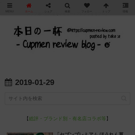
"
MENU
ホーム
シェア
検索
フォロー
トップ
情報
カップ麺の新商品をレビュー / アレンジするブログ
2019-01-29
【
総評・ブランド別・有名店コラボ等
】
「セブンプレミアム ほうれん草