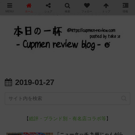
"
MENU
ホーム
シェア
検索
フォロー
トップ
情報
カップ麺の新商品をレビュー / アレンジするブログ
2019-01-27
【
総評・ブランド別・有名店コラボ等
】
「ニュータッチ 九州じゃんがら