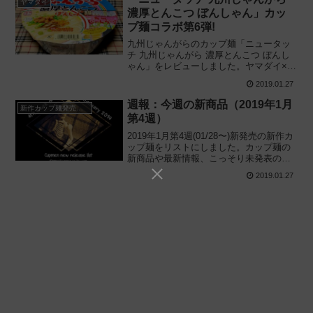
ヤマダイ
濃厚とんこつ ぼんしゃん」カッ
プ麺コラボ第6弾!
九州じゃんがらのカップ麺「ニュータッ
チ 九州じゃんがら 濃厚とんこつ ぼんし
ゃん」をレビューしました。ヤマダイ×じ
ゃんがらコラボ第6弾! お店の "ぼんしゃ
2019.01.27
ん" を再現したカップラーメンを実際に食
べてみた感想に基づき評価します。
週報：今週の新商品（2019年1月
新作カップ麺発売予定
第4週）
2019年1月第4週(01/28〜)新発売の新作カ
ップ麺をリストにしました。カップ麺の
新商品や最新情報、こっそり未発表のタ
イトルも公開しているので、カップ麺の
2019.01.27
新製品や話題のニュースが気になる方は
チェックしてみてください。