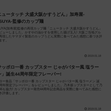
ニュータッチ 大盛大阪かすうどん」加寿屋-
SUYA-監修のカップ麺
SUYA(加寿屋)監修の再現カップ麺「ニュータッチ 大盛大阪かすうどん」
ビューしました。かすやの油かすを使用した揚げ玉入! 大阪ご当地グル
再現したヤマダイ製造のカップうどん実際に食べてみた感想に基づき評
ます。
2019.01.18
サッポロ一番 カップスター じゃがバター風 塩ラー
ン」誕生44周年限定フレーバー!
ヨー食品「サッポロ一番 カップスター じゃがバター風 塩ラーメン 誕
4周年限定フレーバー」をレビューしました。乃木坂ップスターとして乃
46も協力! カップスター発売44周年記念商品を実際に食べてみた感想に
き評価します。
2019.01.18