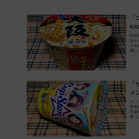
「
ヤマダイ
KA
KA
をレ
メを
価し
「
サンヨー食品
メ
サン
生4
木坂
基づ