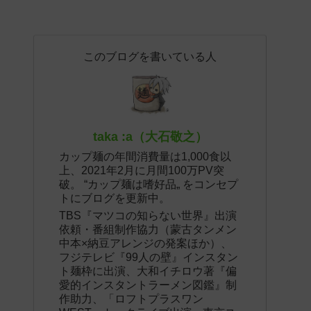
このブログを書いている人
taka :a（大石敬之）
カップ麺の年間消費量は1,000食以
上、2021年2月に月間100万PV突
破。 “カップ麺は嗜好品„ をコンセプ
トにブログを更新中。
TBS『マツコの知らない世界』出演
依頼・番組制作協力（蒙古タンメン
中本×納豆アレンジの発案ほか）、
フジテレビ『99人の壁』インスタン
ト麺枠に出演、大和イチロウ著『偏
愛的インスタントラーメン図鑑』制
作助力、「ロフトプラスワン