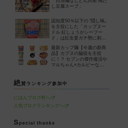
「日清麺なしどん兵衛 鴨だ
し豆腐スープ」
認知度50％以下の “隠し味„
を主役にした「カップヌー
ドル 紅しょうがシーフー
ド」は紅生姜ガチ勢に刺さ
るのか——。
最新カップ麺【今週の新商
品】カプヌの脇役を主役
に！？ セブンの傑作復活や
マルちゃん×カルビーなど
注目の新作まとめ！
絶
賛ランキング参加中
にほんブログ村へ
人気ブログランキングへ
S
pecial thanks