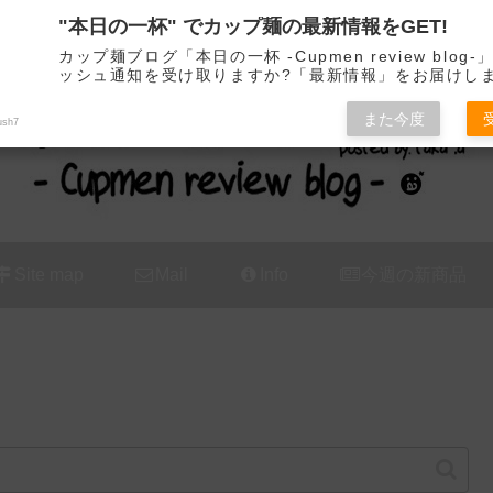
"本日の一杯" でカップ麺の最新情報をGET!
カップ麺の新商品をレビュー / アレンジするブログ
カップ麺ブログ「本日の一杯 -Cupmen review blog
ッシュ通知を受け取りますか?「最新情報」をお届けし
また今度
ush7
Site map
Mail
Info
今週の新商品