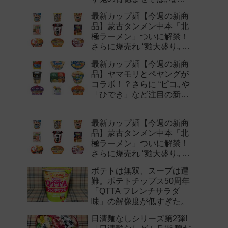
注目の新作まとめ！
最新カップ麺【今週の新商
品】蒙古タンメン中本「北
極ラーメン」ついに解禁！
さらに爆売れ “麺大盛り„ シ
リーズの新味など注目の新
最新カップ麺【今週の新商
作まとめ！
品】ヤマモリとペヤングが
コラボ！？さらに “ピコ„ や
「ひでき」など注目の新作
まとめ！
最新カップ麺【今週の新商
品】蒙古タンメン中本「北
極ラーメン」ついに解禁！
さらに爆売れ “麺大盛り„ シ
リーズの新味など注目の新
ポテトは無双、スープは遭
作まとめ！
難。ポテトチップス50周年
「QTTA フレンチサラダ
味」の解像度が低すぎた。
日清麺なしシリーズ第2弾!