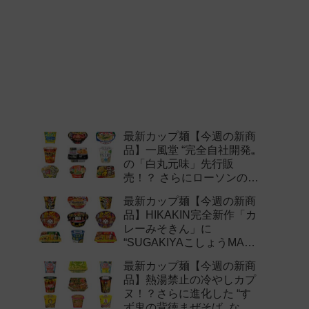
最新カップ麺【今週の新商
品】一風堂 “完全自社開発„
の「白丸元味」先行販
売！？ さらにローソンの激
辛チャレンジなどど注目の
最新カップ麺【今週の新商
新作まとめ！
品】HIKAKIN完全新作「カ
レーみそきん」に
“SUGAKIYAこしょうMAX„
など注目の新作まとめ！
最新カップ麺【今週の新商
品】熱湯禁止の冷やしカプ
ヌ！？さらに進化した “す
ず鬼の背徳まぜそば„ など