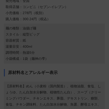
発売地域：全国
取得店舗：コンビニ（セブン-イレブン）
小売価格：278円（税別）
購入価格：300.24円（税込）
麺の種類：油揚げ麺
スタイル：縦型ビッグ
容器材質：紙
湯量目安：400ml
調理時間：熱湯5分
小袋構成：1袋（麺神の雫）
原材料名とアレルギー表示
【原材料名】めん（小麦粉（国内製造）、植物油脂、食塩、し
ょうゆ、たん白加水分解物、植物性たん白）、スープ（クリー
ミングパウダー、チキンエキス、豚脂、デキストリン、糖類、
食塩、チキン調味料、たん白加水分解物、魚醤、酵母エキス、