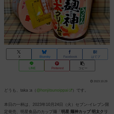
X
Bluesky
Facebook
はてブ
LINE
Pinterest
コピー
2023.10.29
どうも、taka :a（
@honjitsunoippai
）です。
本日の一杯は、2023年10月24日（火）セブン-イレブン限
定発売、明星食品のカップ麺「
明星 麺神カップ 明太クリ