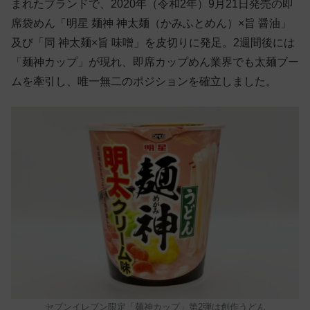
まれたブランドで、2020年（令和2年）9月21日発売の即
席袋めん「明星 麺神 神太麺（かみふとめん）×旨 醤油」
及び「同 神太麺×旨 味噌」を皮切りに発足。2週間後には
「麺神カップ」が現れ、即席カップめん業界でも太麺ブー
ムを牽引し、唯一無二のポジションを確立しました。
セブンイレブン限定「麺神カップ」第2弾は創作うどん