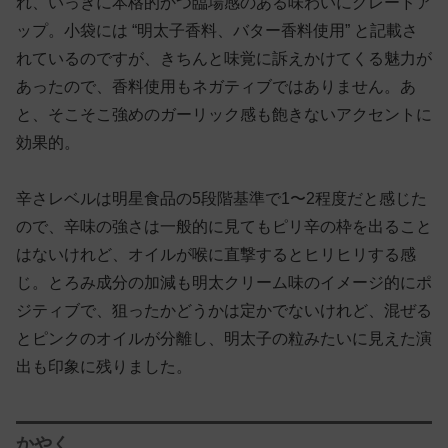
れ、いっきに本格的かつ臨場感のある味わいにグレードア
ップ。小袋には “明太子香料、バター香料使用” と記載さ
れているのですが、きちんと味覚に訴えかけてくる魅力が
あったので、香料使用もネガティブではありません。あ
と、そこそこ強めのガーリック感も飽きないアクセントに
効果的。
辛さレベルは明星食品の5段階基準で1〜2程度だと感じた
ので、辛味の強さは一般的に見てもピリ辛の枠を出ること
はないけれど、オイルが喉に直撃するとヒリヒリする感
じ。とろみ成分の加減も明太クリーム味のイメージ的にポ
ジティブで、狙ったかどうかは定かでないけれど、混ぜる
とピンクのオイルが分離し、明太子の粒みたいに見えた演
出も印象に残りました。
かやく