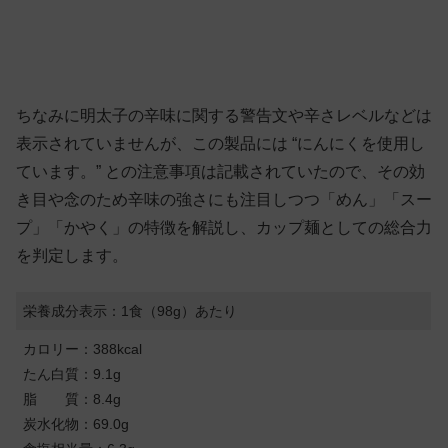
ちなみに明太子の辛味に関する警告文や辛さレベルなどは
表示されていませんが、この製品には “にんにくを使用し
ています。” との注意事項は記載されていたので、その効
き目や念のため辛味の強さにも注目しつつ「めん」「スー
プ」「かやく」の特徴を解説し、カップ麺としての総合力
を判定します。
栄養成分表示：1食（98g）あたり
カロリー：388kcal
たん白質：9.1g
脂 質：8.4g
炭水化物：69.0g