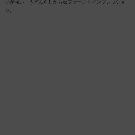
りが強い、うどんらしからぬファーストインプレッショ
ン。