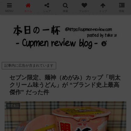
"
MENU
ホーム
シェア
検索
フォロー
トップ
情報
カップ麺の新商品をレビュー / アレンジするブログ
記事内に広告が含まれています
セブン限定、麺神（めがみ）カップ「明太
クリーム味うどん」が “ブランド史上最高
傑作” だった件
明星食品