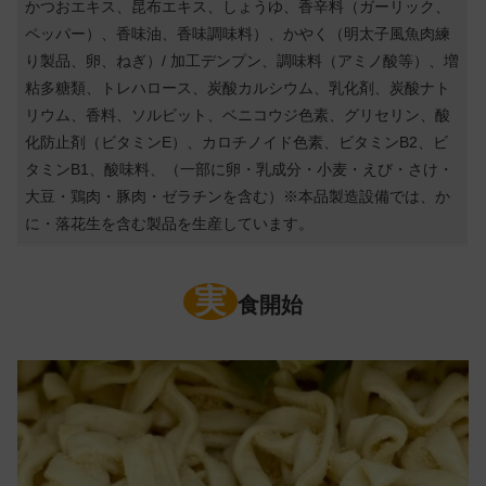
かつおエキス、昆布エキス、しょうゆ、香辛料（ガーリック、
ペッパー）、香味油、香味調味料）、かやく（明太子風魚肉練
り製品、卵、ねぎ）/ 加工デンプン、調味料（アミノ酸等）、増
粘多糖類、トレハロース、炭酸カルシウム、乳化剤、炭酸ナト
リウム、香料、ソルビット、ベニコウジ色素、グリセリン、酸
化防止剤（ビタミンE）、カロチノイド色素、ビタミンB2、ビ
タミンB1、酸味料、（一部に卵・乳成分・小麦・えび・さけ・
大豆・鶏肉・豚肉・ゼラチンを含む）※本品製造設備では、か
に・落花生を含む製品を生産しています。
実
食開始