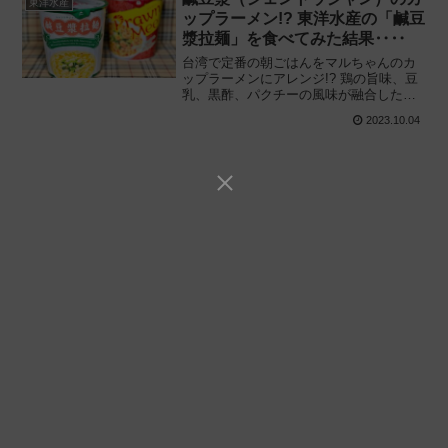
東洋水産
ップラーメン!? 東洋水産の「鹹豆
漿拉麺」を食べてみた結果‥‥
台湾で定番の朝ごはんをマルちゃんのカ
ップラーメンにアレンジ!? 鶏の旨味、豆
乳、黒酢、パクチーの風味が融合した
「鹹豆漿」の味わいを再現!! 東洋水産
2023.10.04
「鹹豆漿拉麺（シェントウジャンラーメ
ン）」を食べてみた感想と評価・レビュ
ーです。