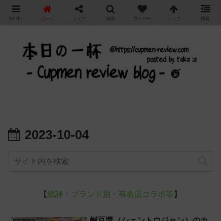
"
MENU
ホーム
シェア
検索
フォロー
トップ
情報
カップ麺の新商品をレビュー / アレンジするブログ
2023-10-04
【
総評・ブランド別・有名店コラボ等
】
鹹豆漿（シェントウジャン）のカ