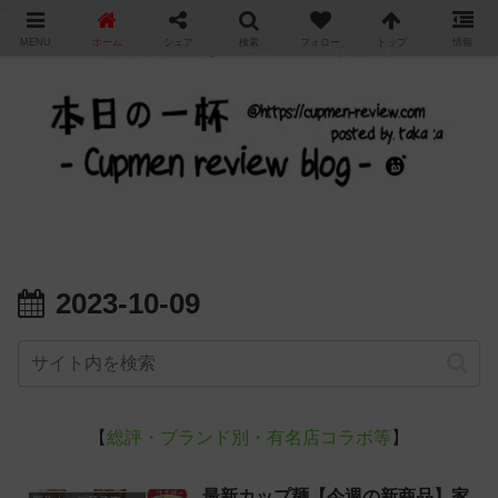
"
MENU
ホーム
シェア
検索
フォロー
トップ
情報
カップ麺の新商品をレビュー / アレンジするブログ
2023-10-09
【
総評・ブランド別・有名店コラボ等
】
最新カップ麺【今週の新商品】家