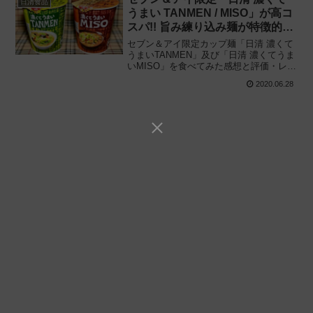
日清食品
うまい TANMEN / MISO」が高コ
スパ!! 旨み練り込み麺が特徴的な
カップ麺の新ブランドを展開
セブン＆アイ限定カップ麺「日清 濃くて
うまいTANMEN」及び「日清 濃くてうま
いMISO」を食べてみた感想と評価・レビ
ューです。新開発の “旨み練り込み麺” が
2020.06.28
特徴的なガーリック推しのタンメンとジ
ンジャー推しのミソが颯爽と登場!!