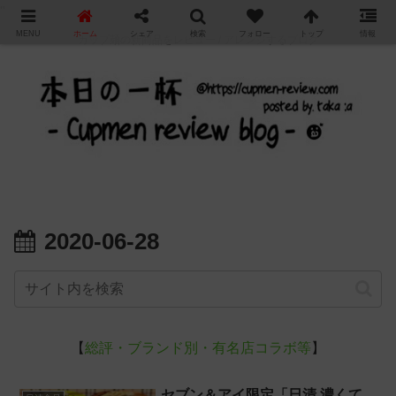
"
MENU
ホーム
シェア
検索
フォロー
トップ
情報
カップ麺の新商品をレビュー / アレンジするブログ
2020-06-28
【
総評・ブランド別・有名店コラボ等
】
セブン＆アイ限定「日清 濃くて