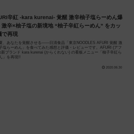
URI辛紅 -kara kurenai- 覚醒 激辛柚子塩らーめん爆
!! 激辛×柚子塩の新境地 “柚子辛紅らーめん” をカッ
麺で再現
夏、あなたを覚醒させる——日清食品「東京NOODLES AFURI 覚醒 激
子塩らーめん」を食べてみた感想と評価・レビューです。AFURI (アフ
の新ブランド kara kurenai (からくれない) の看板メニュー「柚子辛紅ら
ん」を再現!!
2020.06.30