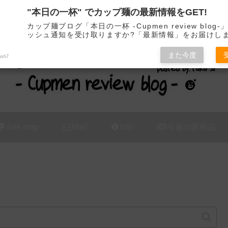
"本日の一杯" でカップ麺の最新情報をGET!
カップ麺の新商品をレビュー / アレンジするブログ
カップ麺ブログ「本日の一杯 -Cupmen review blog
ッシュ通知を受け取りますか?「最新情報」をお届けし
また今度
ush7
Site map
Mail
Info
今週の新商品