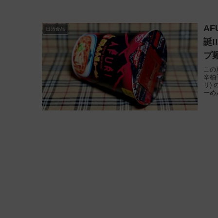
AF
日清食品
誕
プ
この
辛柚
リ) 
ーめ