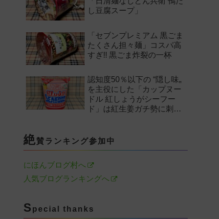
「日清麺なしどん兵衛 鴨だ
し豆腐スープ」
「セブンプレミアム 黒ごま
たくさん担々麺」コスパ高
すぎ!! 黒ごま炸裂の一杯
認知度50％以下の “隠し味„
を主役にした「カップヌー
ドル 紅しょうがシーフー
ド」は紅生姜ガチ勢に刺さ
るのか——。
絶
賛ランキング参加中
にほんブログ村へ
人気ブログランキングへ
S
pecial thanks