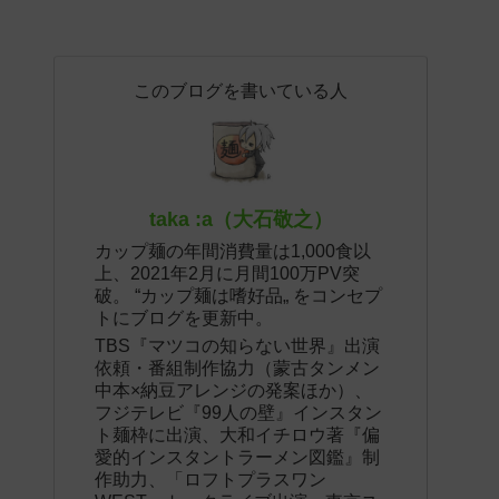
このブログを書いている人
taka :a（大石敬之）
カップ麺の年間消費量は1,000食以
上、2021年2月に月間100万PV突
破。 “カップ麺は嗜好品„ をコンセプ
トにブログを更新中。
TBS『マツコの知らない世界』出演
依頼・番組制作協力（蒙古タンメン
中本×納豆アレンジの発案ほか）、
フジテレビ『99人の壁』インスタン
ト麺枠に出演、大和イチロウ著『偏
愛的インスタントラーメン図鑑』制
作助力、「ロフトプラスワン