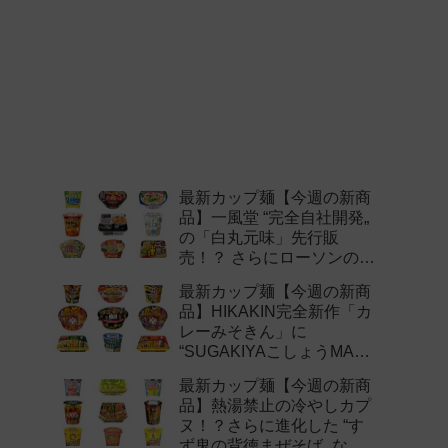
最新カップ麺【今週の新商
品】一風堂 “完全自社開発„
の「白丸元味」先行販
売！？ さらにローソンの激
辛チャレンジなどど注目の
最新カップ麺【今週の新商
新作まとめ！
品】HIKAKIN完全新作「カ
レーみそきん」に
“SUGAKIYAこしょうMAX„
など注目の新作まとめ！
最新カップ麺【今週の新商
品】熱湯禁止の冷やしカプ
ヌ！？さらに進化した “す
ず鬼の背徳まぜそば„ など