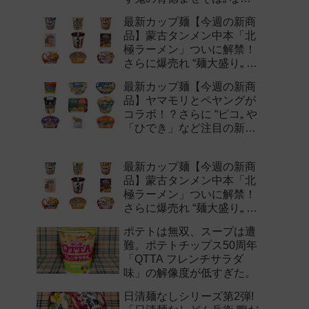
注目の新作まとめ！
最新カップ麺【今週の新商
品】蒙古タンメン中本「北
極ラーメン」ついに解禁！
さらに爆売れ “麺大盛り„ シ
リーズの新味など注目の新
最新カップ麺【今週の新商
作まとめ！
品】ヤマモリとペヤングが
コラボ！？さらに “ピコ„ や
「ひでき」など注目の新作
まとめ！
最新カップ麺【今週の新商
品】蒙古タンメン中本「北
極ラーメン」ついに解禁！
さらに爆売れ “麺大盛り„ シ
リーズの新味など注目の新
ポテトは無双、スープは遭
作まとめ！
難。ポテトチップス50周年
「QTTA フレンチサラダ
味」の解像度が低すぎた。
日清麺なしシリーズ第2弾!