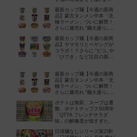
注目の新作まとめ！
最新カップ麺【今週の新商
品】蒙古タンメン中本「北
極ラーメン」ついに解禁！
さらに爆売れ “麺大盛り„ シ
リーズの新味など注目の新
最新カップ麺【今週の新商
作まとめ！
品】ヤマモリとペヤングが
コラボ！？さらに “ピコ„ や
「ひでき」など注目の新作
まとめ！
最新カップ麺【今週の新商
品】蒙古タンメン中本「北
極ラーメン」ついに解禁！
さらに爆売れ “麺大盛り„ シ
リーズの新味など注目の新
ポテトは無双、スープは遭
作まとめ！
難。ポテトチップス50周年
「QTTA フレンチサラダ
味」の解像度が低すぎた。
日清麺なしシリーズ第2弾!