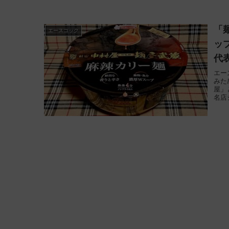
「
エースコック
ッ
代
エー
みた
屋」
名店