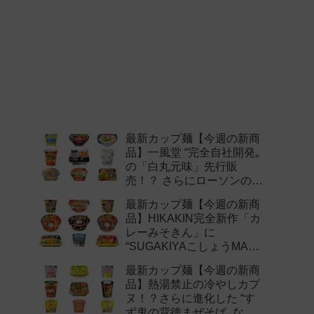
最新カップ麺【今週の新商
品】一風堂 “完全自社開発„
の「白丸元味」先行販
売！？ さらにローソンの激
辛チャレンジなどど注目の
最新カップ麺【今週の新商
新作まとめ！
品】HIKAKIN完全新作「カ
レーみそきん」に
“SUGAKIYAこしょうMAX„
など注目の新作まとめ！
最新カップ麺【今週の新商
品】熱湯禁止の冷やしカプ
ヌ！？さらに進化した “す
ず鬼の背徳まぜそば„ など