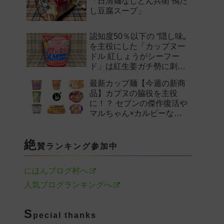
「日清麺なしどん兵衛 鴨だ
し豆腐スープ」
認知度50％以下の “隠し味„
を主役にした「カップヌー
ドル 紅しょうがシーフー
ド」は紅生姜ガチ勢に刺さ
るのか——。
最新カップ麺【今週の新商
品】カプヌの脇役を主役
に！？ セブンの傑作復活や
マルちゃん×カルビーなど
注目の新作まとめ！
絶
賛ランキング参加中
にほんブログ村へ
人気ブログランキングへ
S
pecial thanks