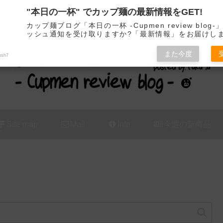
"本日の一杯" でカップ麺の最新情報をGET!
カップ麺の新商品をレビュー / アレンジするブログ
カップ麺ブログ「本日の一杯 -Cupmen review blog
ッシュ通知を受け取りますか?「最新情報」をお届けし
また今度
ush7
Site map
Mail
Info
今週の新商品