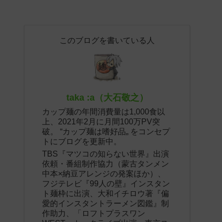
このブログを書いている人
taka :a（大石敬之）
カップ麺の年間消費量は1,000食以
上、2021年2月に月間100万PV突
破。 “カップ麺は嗜好品„ をコンセプ
トにブログを更新中。
TBS『マツコの知らない世界』出演
依頼・番組制作協力（蒙古タンメン
中本×納豆アレンジの発案ほか）、
フジテレビ『99人の壁』インスタン
ト麺枠に出演、大和イチロウ著『偏
愛的インスタントラーメン図鑑』制
作助力、「ロフトプラスワン