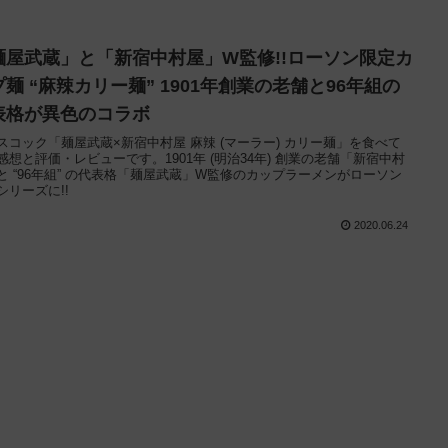
麺屋武蔵」と「新宿中村屋」W監修!!ローソン限定カ
プ麺 “麻辣カリー麺” 1901年創業の老舗と96年組の
表格が異色のコラボ
スコック「麺屋武蔵×新宿中村屋 麻辣 (マーラー) カリー麺」を食べて
感想と評価・レビューです。1901年 (明治34年) 創業の老舗「新宿中村
と “96年組” の代表格「麺屋武蔵」W監修のカップラーメンがローソン
シリーズに!!
2020.06.24