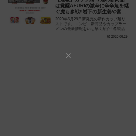
新作カップ麺発売予定
は覚醒AFURIの激辛に辛辛魚を継
ぐ虎も参戦!!岩下の新生姜や富山
ブラック風牛まぜそばにも注目
2020年6月29日新発売の新作カップ麺リ
ストです。コンビニ新商品やカップラー
メンの最新情報をいち早く紹介! 各製品の
特徴解説と独自入手したメーカー未公開
2020.06.29
の新作情報もありますので、カップ麺の
新商品が気になる方はご活用ください。