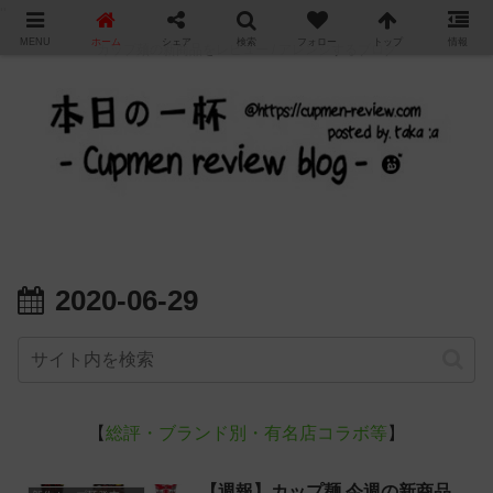
"
MENU
ホーム
シェア
検索
フォロー
トップ
情報
カップ麺の新商品をレビュー / アレンジするブログ
2020-06-29
【
総評・ブランド別・有名店コラボ等
】
【週報】カップ麺 今週の新商品