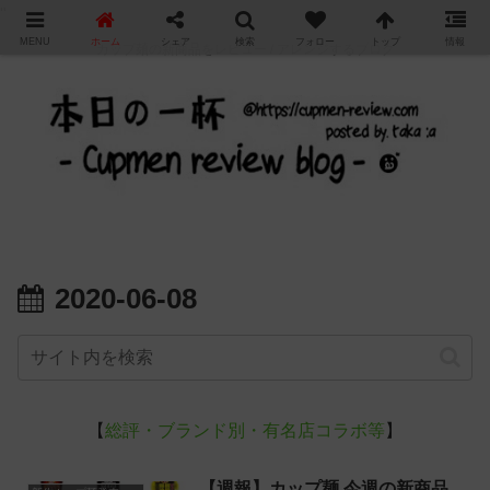
"
MENU
ホーム
シェア
検索
フォロー
トップ
情報
カップ麺の新商品をレビュー / アレンジするブログ
2020-06-08
【
総評・ブランド別・有名店コラボ等
】
【週報】カップ麺 今週の新商品