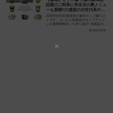
新作カップ麺発売予定
話題の二郎系に有名店の裏メニュ
ーも展開!!六感堂の次世代系やペ
ヤングの黒ゴマMAXにも注目
2020年6月8日新発売の新作カップ麺リス
トです。コンビニ新商品やカップラーメ
ンの最新情報をいち早く紹介! 各製品の特
徴解説と独自入手したメーカー未公開の
2020.06.08
新作情報もありますので、カップ麺の新
商品が気になる方はご活用ください。