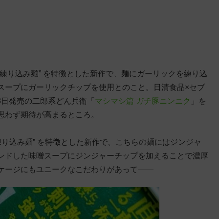
旨み練り込み麺” を特徴とした新作で、麺にガーリックを練り込
スープにガーリックチップを使用とのこと。日清食品×セブ
月8日発売の二郎系どん兵衛「
マシマシ篇 ガチ豚ニンニク
」を
思わず期待が高まるところ。
み練り込み麺” を特徴とした新作で、こちらの麺にはジンジャ
ンドした味噌スープにジンジャーチップを加えることで濃厚
ケージにもユニークなこだわりがあって——