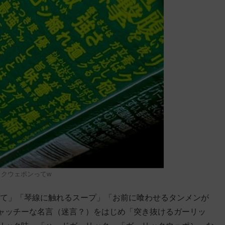
ックウェポンってw
に恋して」「琴線に触れるスープ」「お前に喰わせるタンメンが
ャッチーな名言（迷言？）をはじめ「突き抜けるガーリッ