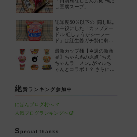
「日清麺なしどん兵衛 鴨だ
し豆腐スープ」
認知度50％以下の “隠し味„
を主役にした「カップヌー
ドル 紅しょうがシーフー
ド」は紅生姜ガチ勢に刺さ
るのか——。
最新カップ麺【今週の新商
品】ちゃん系の原点 “ちえ
ちゃんラーメン„ がマルち
ゃんとコラボ！？ さらに
「末廣家」や「鴨to葱」参
戦など注目の新作まとめ！
絶
賛ランキング参加中
にほんブログ村へ
人気ブログランキングへ
S
pecial thanks