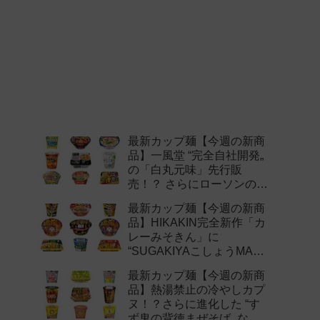
最新カップ麺【今週の新商
品】一風堂 “完全自社開発„
の「白丸元味」先行販
売！？ さらにローソンの激
辛チャレンジなどど注目の
最新カップ麺【今週の新商
新作まとめ！
品】HIKAKIN完全新作「カ
レーみそきん」に
“SUGAKIYAこしょうMAX„
など注目の新作まとめ！
最新カップ麺【今週の新商
品】熱湯禁止の冷やしカプ
ヌ！？さらに進化した “す
ず鬼の背徳まぜそば„ など