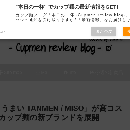
"本日の一杯" でカップ麺の最新情報をGET!
カップ麺の新商品をレビュー / アレンジするブログ
カップ麺ブログ「本日の一杯 -Cupmen review blog
ッシュ通知を受け取りますか?「最新情報」をお届けし
また今度
ush7
Site map
Mail
Info
今週の新商品
い TANMEN / MISO」が高コス
なカップ麺の新ブランドを展開