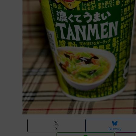
X
Bluesky