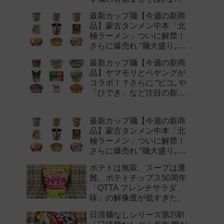
注目の新作まとめ！
最新カップ麺【今週の新商
品】蒙古タンメン中本「北
極ラーメン」ついに解禁！
さらに爆売れ “麺大盛り„ シ
リーズの新味など注目の新
最新カップ麺【今週の新商
作まとめ！
品】ヤマモリとペヤングが
コラボ！？さらに “ピコ„ や
「ひでき」など注目の新作
まとめ！
最新カップ麺【今週の新商
品】蒙古タンメン中本「北
極ラーメン」ついに解禁！
さらに爆売れ “麺大盛り„ シ
リーズの新味など注目の新
ポテトは無双、スープは遭
作まとめ！
難。ポテトチップス50周年
「QTTA フレンチサラダ
味」の解像度が低すぎた。
日清麺なしシリーズ第2弾!