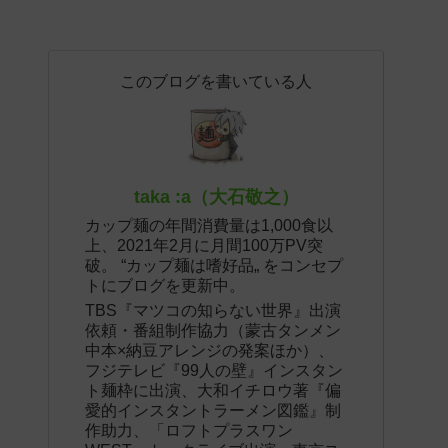
このブログを書いている人
taka :a（大石敬之）
カップ麺の年間消費量は1,000食以
上、2021年2月に月間100万PV突
破。 “カップ麺は嗜好品„ をコンセプ
トにブログを更新中。
TBS『マツコの知らない世界』出演
依頼・番組制作協力（蒙古タンメン
中本×納豆アレンジの発案ほか）、
フジテレビ『99人の壁』インスタン
ト麺枠に出演、大和イチロウ著『偏
愛的インスタントラーメン図鑑』制
作助力、「ロフトプラスワン