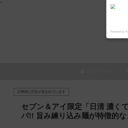
"
Powered by P
プロフィール
記事内に広告が含まれています
セブン＆アイ限定「日清 濃くてうま
パ!! 旨み練り込み麺が特徴的