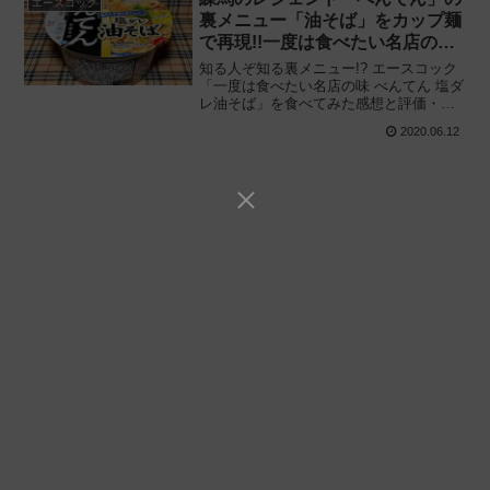
エースコック
裏メニュー「油そば」をカップ麺
で再現!!一度は食べたい名店の味
をエースコックがアレンジ
知る人ぞ知る裏メニュー!? エースコック
「一度は食べたい名店の味 べんてん 塩ダ
レ油そば」を食べてみた感想と評価・レ
ビューです。東京・練馬のレジェンド “中
2020.06.12
華そば べんてん” 監修カップ麺の第3弾は
券売機にない裏メニューを再現!!