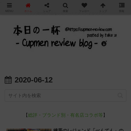
"
MENU
ホーム
シェア
検索
フォロー
トップ
情報
カップ麺の新商品をレビュー / アレンジするブログ
2020-06-12
【
総評・ブランド別・有名店コラボ等
】
練馬のレジェンド「べんてん」の