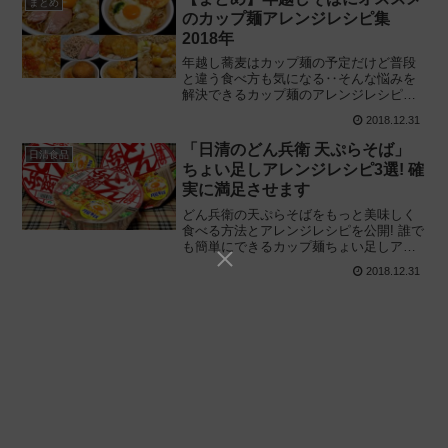
まとめ
のカップ麺アレンジレシピ集
2018年
年越し蕎麦はカップ麺の予定だけど普段
と違う食べ方も気になる‥そんな悩みを
解決できるカップ麺のアレンジレシピを
ご用意しました。どん兵衛きつねうどん
2018.12.31
をアレンジした年越しうどん用のレシピ
もありますので、お役立ていただけると
「日清のどん兵衛 天ぷらそば」
日清食品
幸いです。
ちょい足しアレンジレシピ3選! 確
実に満足させます
どん兵衛の天ぷらそばをもっと美味しく
食べる方法とアレンジレシピを公開! 誰で
も簡単にできるカップ麺ちょい足しアレ
ンジの中から絶対おいしい本格的なレシ
2018.12.31
ピを考えて厳選し、実際に食べてみた味
の感想や作り方を丁寧に解説します。