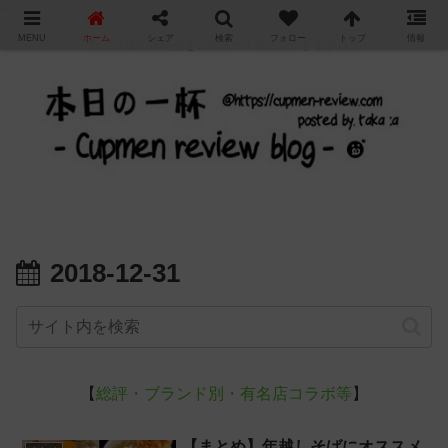
"
MENU
ホーム
シェア
検索
フォロー
トップ
情報
カップ麺の新商品をレビュー / アレンジするブログ
2018-12-31
【
総評・ブランド別・有名店コラボ等
】
【まとめ】年越しそばにオススメ