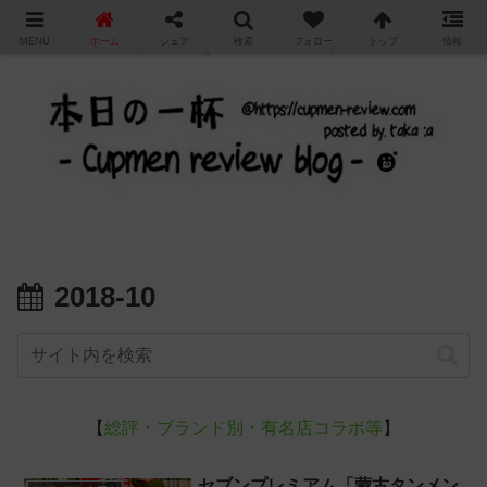
"
MENU
ホーム
シェア
検索
フォロー
トップ
情報
カップ麺の新商品をレビュー / アレンジするブログ
2018-10
【
総評・ブランド別・有名店コラボ等
】
セブンプレミアム「蒙古タンメン