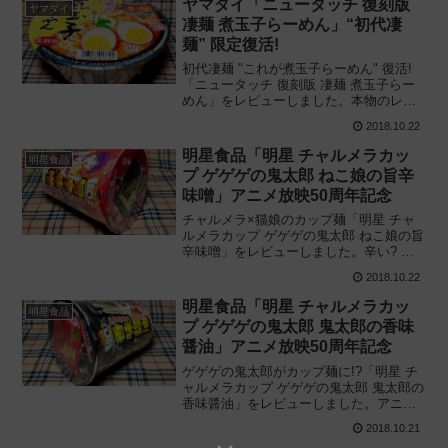
ヤマダイ「ニュータッチ 復刻版
ヤマダイ
凄麺 煮玉子らーめん」“初代凄
麺” 限定復活!
初代凄麺 "これが煮玉子らーめん" 復活!
「ニュータッチ 復刻版 凄麺 煮玉子らー
めん」をレビューしました。本物のレト
ルト煮卵が入ったシリーズ第1弾の復刻版
2018.10.22
カップ麺を実際に食べてみた感想に基づ
き評価します。2018/10/22新発売
明星食品「明星 チャルメラカッ
明星食品
プ ゲゲゲの鬼太郎 ねこ娘の旨辛
味噌」アニメ放映50周年記念
チャルメラ×猫娘のカップ麺「明星 チャ
ルメラカップ ゲゲゲの鬼太郎 ねこ娘の旨
辛味噌」をレビューしました。辛い? 辛
くない? おいしい? 実際に食べてみた感想
2018.10.22
と経験に基づいて評価し、その疑問を解
消します。2018/10/22新発売
明星食品「明星 チャルメラカッ
明星食品
プ ゲゲゲの鬼太郎 鬼太郎の香味
醤油」アニメ放映50周年記念
ゲゲゲの鬼太郎がカップ麺に!?「明星 チ
ャルメラカップ ゲゲゲの鬼太郎 鬼太郎の
香味醤油」をレビューしました。アニメ
放映50周年記念! ちゃんと中身も個性的?
2018.10.21
実際に食べてみた感想と経験に基づき評