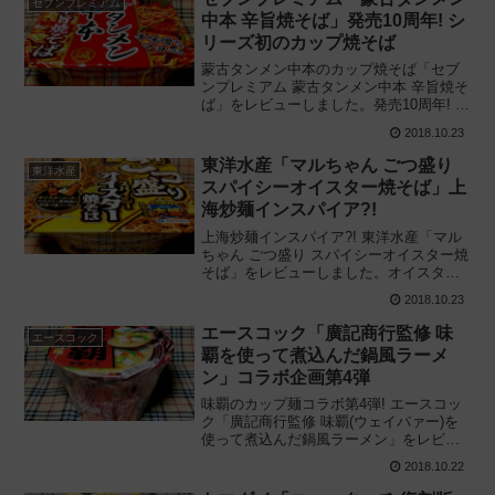
セブンプレミアム
中本 辛旨焼そば」発売10周年! シ
リーズ初のカップ焼そば
蒙古タンメン中本のカップ焼そば「セブ
ンプレミアム 蒙古タンメン中本 辛旨焼そ
ば」をレビューしました。発売10周年! 特
製マヨと辛旨ソースがクセになるシリー
2018.10.23
ズ初の焼そばを実際に食べてみた感想に
基づき評価します。2018/10/22新発売
東洋水産「マルちゃん ごつ盛り
東洋水産
スパイシーオイスター焼そば」上
海炒麺インスパイア?!
上海炒麺インスパイア?! 東洋水産「マル
ちゃん ごつ盛り スパイシーオイスター焼
そば」をレビューしました。オイスター×
にんにく×黒胡椒! ごつ盛り流の中華風カ
2018.10.23
ップ焼そばを実際に食べてみた感想に基
づき評価します。2018/10/22新発売
エースコック「廣記商行監修 味
エースコック
覇を使って煮込んだ鍋風ラーメ
ン」コラボ企画第4弾
味覇のカップ麺コラボ第4弾! エースコッ
ク「廣記商行監修 味覇(ウェイパァー)を
使って煮込んだ鍋風ラーメン」をレビュ
ーしました。寒い季節に嬉しい煮込み鍋
2018.10.22
風カップ麺を実際に食べてみた感想に基
づき評価します。2018/10/22新発売