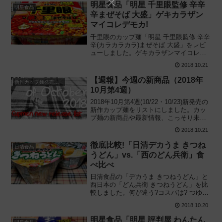
価します。2018/10/22新発売
明星食品「明星 千里眼監修 辛辛
明星食品
辛まぜそば 大盛」ゲキカラザン
マイコレデモカ!
千里眼のカップ麺「明星 千里眼監修 辛辛
辛(カラカラカラ)まぜそば 大盛」をレビ
ューしました。ゲキカラザンマイコレデ
モカ! 激辛揚玉が印象的なカップまぜそば
2018.10.21
を実際に食べてみた感想に基づき評価し
ています。2018/10/22新発売
【週報】今週の新商品（2018年
新作カップ麺発売予定
10月第4週）
2018年10月第4週(10/22・10/23)新発売の
新作カップ麺をリストにしました。カッ
プ麺の新商品や最新情報、こっそり未発
表のタイトルも公開しているので、カッ
2018.10.21
プ麺の新製品や新しいニュースが気にな
る方はチェックしてみてください。
徹底比較!「日清デカうま きつね
日清食品
うどん」vs.「西のどん兵衛」食
べ比べ
日清食品の「デカうま きつねうどん」と
西日本の「どん兵衛 きつねうどん」を比
較しました。何が違う?コスパは? つゆの
味や麺の質、揚げの違いに注目しながら
2018.10.20
実際に食べてみた感想をもとに評価し、
購入の参考になるよう解説します。
明星食品「明星 評判屋 わんたん