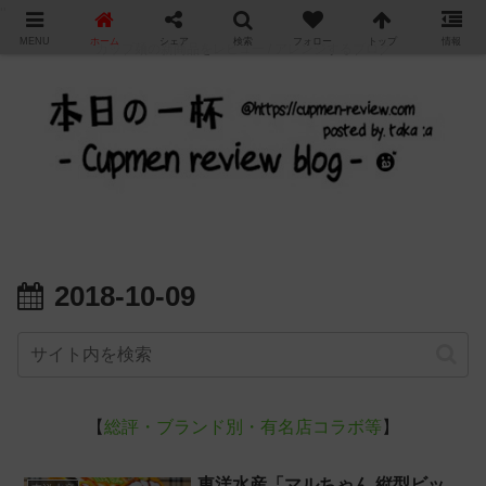
"
MENU
ホーム
シェア
検索
フォロー
トップ
情報
カップ麺の新商品をレビュー / アレンジするブログ
2018-10-09
【
総評・ブランド別・有名店コラボ等
】
東洋水産「マルちゃん 縦型ビッ