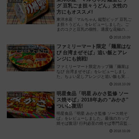
東洋水産
グ 豆乳ごま担々うどん」女性の
方にもオススメ!
東洋水産「マルちゃん 縦型ビッグ 豆乳ご
ま担々うどん」をレビューしました。ご
まのコクと豆乳の個性、適度な花椒の清
涼感が絶妙なバランスで調和している、
2018.10.09
女性にもオススメしたいカップ麺を食べ
てみた感想です。2018/10/08新発売
ファミリーマート限定「麺屋はな
サンヨー食品
び 台湾まぜそば」追い飯とアレ
ンジにも挑戦!
ファミリーマート限定カップ麺「麺屋は
なび 台湾まぜそば」をレビューしまし
た。ちょい足しアレンジと追い飯も実践!
サッポロ一番と元祖台湾まぜそば発祥の
2018.10.09
店がタッグを組んだ本物志向のカップ麺
を食べてみた感想です。2018/10/09新発
明星食品「明星 みかさ監修 ソー
明星食品
売
ス焼そば」2018年あの “みかさ”
ついに復活!
明星食品「明星 みかさ監修 ソース焼そ
ば」をレビューしました。最強のカップ
焼そば復活! 行列必至の焼そば専門店監修
のカップ麺で、唯一無二の味を再現した
2018.10.09
歴史的価値のあるソースやきそばを食べ
てみた感想です。2019/10/07再版