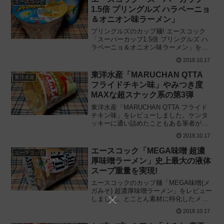
エースコック
1.5倍 プリングルズ ハラペーニョ
＆オニオン味ラーメン」
プリングルズのカップ麺! エースコック
「スーパーカップ1.5倍 プリングルズ ハ
ラペーニョ＆オニオン味ラーメン」を本
物のプリングルズと比較してレビューし
2018.10.17
ました。実際に食べてみた感想をもとに
評価します。2018/10/15新発売
東洋水産「MARUCHAN QTTA
東洋水産
フライドチキン味」やみつき度
MAXな超スナック系の第3弾
東洋水産「MARUCHAN QTTA フライド
チキン味」をレビューしました。ケンタ
ッキーに通い詰めたこともある筆者がフ
ライドチキンの味を再現したカップラー
2018.10.17
メンを実食し、その感想と経験をもとに
評価します。2018/10/15新発売
エースコック「MEGA味噌 超濃
エースコック
厚味噌ラーメン」史上最大の液体
スープ重量を実現!
エースコックのカップ麺「MEGA味噌(メ
ガみそ) 超濃厚味噌ラーメン」をレビュー
しました。とことん素材に特化したメガ
シリーズの新作は味噌! その割合や濃度に
2018.10.17
注目しつつ、実際に食べてみた感想をも
とに評価します。2018/10/15新発売